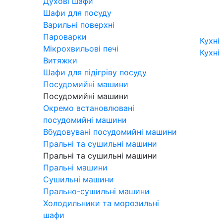
Духові шафи
Шафи для посуду
Варильні поверхні
Пароварки
Кухні
Мікрохвильові печі
Кухні
Витяжки
Шафи для підігріву посуду
Посудомийні машини
Посудомийні машини
Окремо встановлювані
посудомийні машини
Вбудовувані посудомийні машини
Пральні та сушильні машини
Пральні та сушильні машини
Пральні машини
Сушильні машини
Прально-сушильні машини
Холодильники та морозильні
шафи