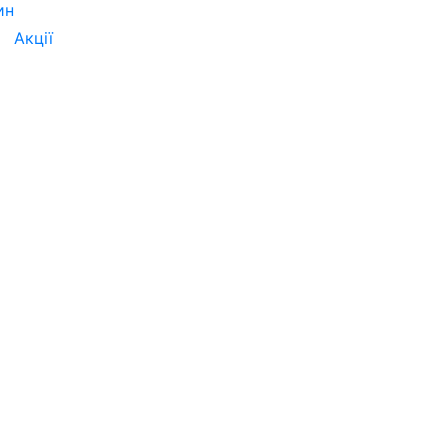
ин
Акції