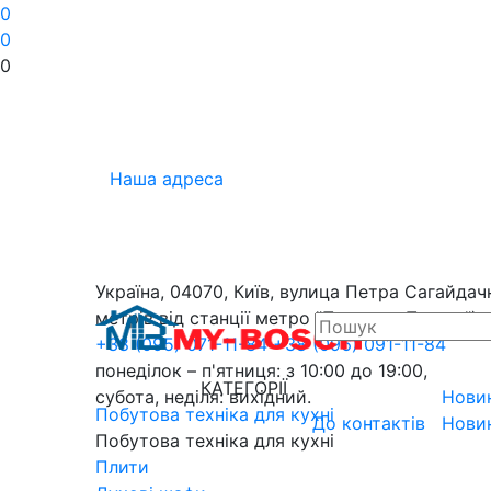
0
0
0
Наша адреса
Україна, 04070, Київ, вулица Петра Сагайдачн
метрів від станції метро "Поштова Площа").
+38 (095) 071-11-84
+38 (096) 091-11-84
понеділок – п'ятниця: з 10:00 до 19:00,
КАТЕГОРІЇ
субота, неділя: вихідний.
Нови
Побутова техніка для кухні
До контактів
Нови
Побутова техніка для кухні
Плити