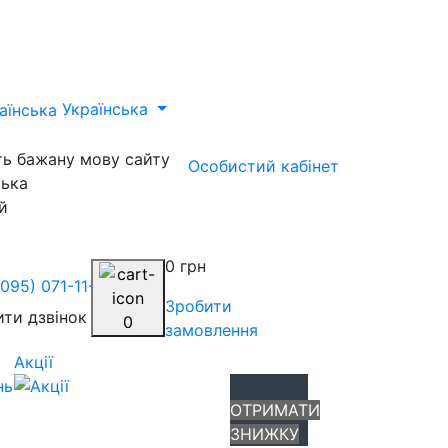
Українська
ть бажану мову сайту
Особистий кабінет
ська
й
0 грн
(095) 071-11-84
Зробити
ти дзвінок
0
замовлення
Акції
нь
ОТРИМАТИ
ЗНИЖКУ