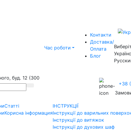
Контакти
Доставка/
Вибері
Час роботи
Оплата
Україн
Блог
Русски
ого, буд. 12 (300
+38 
Замови
ни
Статті
ІНСТРУКЦІЇ
ни
Корисна інформация
Інструкції до варильних поверхо
Інструкції до витяжок
Інструкції до духових шаф