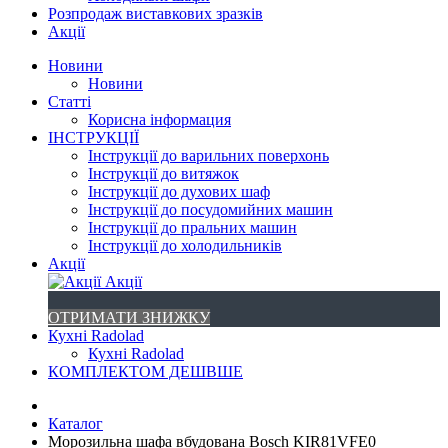
Розпродаж виставкових зразків
Акції
Новини
Новини
Статті
Корисна інформация
ІНСТРУКЦІЇ
Інструкції до варильних поверхонь
Інструкції до витяжок
Інструкції до духових шаф
Інструкції до посудомийних машин
Інструкції до пральних машин
Інструкції до холодильників
Акції
Акції
ОТРИМАТИ ЗНИЖКУ
Кухні Radolad
Кухні Radolad
КОМПЛЕКТОМ ДЕШВШЕ
Каталог
Морозильна шафа вбудована Bosch KIR81VFE0