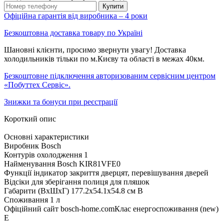
Купити
Офіційна гарантія від виробника – 4 роки
Безкоштовна доставка товару по Україні
Шановні клієнти, просимо звернути увагу! Доставка
холодильників тільки по м.Києву та області в межах 40км.
Безкоштовне підключення авторизованим сервісним центром
«Побуттех Сервіс».
Знижки та бонуси при реєстрації
Короткий опис
Основні характеристики
Виробник Bosch
Контурів охолодження 1
Найменування Bosch KIR81VFE0
Функції індикатор закриття дверцят, перевішування дверей
Відсіки для зберігання полиця для пляшок
Габарити (ВхШхГ) 177.2x54.1x54.8 см B
Споживання 1 л
Офіційний сайт bosch-home.comКлас енергоспоживання (new)
E