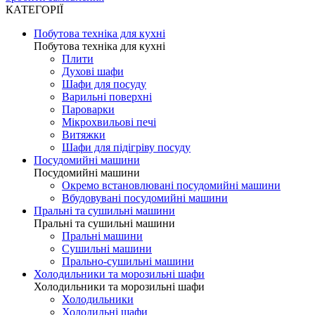
КАТЕГОРІЇ
Побутова техніка для кухні
Побутова техніка для кухні
Плити
Духові шафи
Шафи для посуду
Варильні поверхні
Пароварки
Мікрохвильові печі
Витяжки
Шафи для підігріву посуду
Посудомийні машини
Посудомийні машини
Окремо встановлювані посудомийні машини
Вбудовувані посудомийні машини
Пральні та сушильні машини
Пральні та сушильні машини
Пральні машини
Сушильні машини
Прально-сушильні машини
Холодильники та морозильні шафи
Холодильники та морозильні шафи
Холодильники
Холодильні шафи