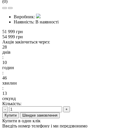
(0)
Виробник:
Наявність:
В наявності
51 999 грн
54 999 грн
Акція закінчиться через:
28
днів
:
10
годин
:
46
хвилин
:
13
секунд
Кількість:
-
+
Купити
Швидке замовлення
Купити в один клік
Введіть номер телефону і ми передзвонимо