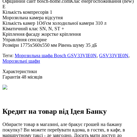
Офіційний сайт bosch-home.comКлас енергоспоживання (new)
E
Кількість компресорів 1
Морозильна камера відсутня
Кількість камер 1Об'єм холодильної камери 310 л
Кіматичний клас SN, N, ST +
Кріплення фасаду жорстке кріплення
Управління сенсорне
Розміри 1775х560х550 мм Рівень шуму 35 дБ
Теги:
Морозильна шафа Bosch GSV33VIE0N
,
GSV33VIE0N
,
Морозильні шафи
Xарактеристики
Гарантія
48 місяців
Кредит на товар від Ідея Банку
Обираєте товар в магазині, але бракує грошей на бажану
покупку? Ви можете перебувати вдома, в гостях, в кафе, в
маршрутному таксі - де завгодно. Досить мати доступ до