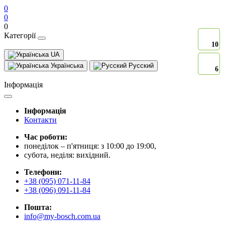
0
0
0
Категорії
10
10
UA
Українська
Русский
6
6
Інформація
Інформація
Контакти
Час роботи:
понеділок – п'ятниця: з 10:00 до 19:00,
субота, неділя: вихідний.
Телефони:
+38 (095) 071-11-84
+38 (096) 091-11-84
Пошта:
info@my-bosch.com.ua