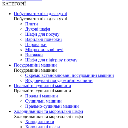
КАТЕГОРІЇ
Побутова техніка для кухні
Побутова техніка для кухні
Плити
Духові шафи
Шафи для посуду
Варильні поверхні
Пароварки
Мікрохвильові печі
Витяжки
Шафи для підігріву посуду
Посудомийні машини
Посудомийні машини
Окремо встановлювані посудомийні машини
Вбудовувані посудомийні машини
Пральні та сушильні машини
Пральні та сушильні машини
Пральні машини
Сушильні машини
Прально-сушильні машини
Холодильники та морозильні шафи
Холодильники та морозильні шафи
Холодильники
Холодильні шафи