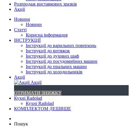
Розпродаж виставкових зразків
Акції
Новини
Новини
Статті
Корисна інформация
ІНСТРУКЦІЇ
Інструкції до варильних поверхонь
Інструкції до витяжок
Інструкції до духових шаф
Інструкції до посудомийних машин
Інструкції до пральних машин
Інструкції до холодильників
Акції
Акції
ОТРИМАТИ ЗНИЖКУ
Кухні Radolad
Кухні Radolad
КОМПЛЕКТОМ ДЕШВШЕ
Пошук