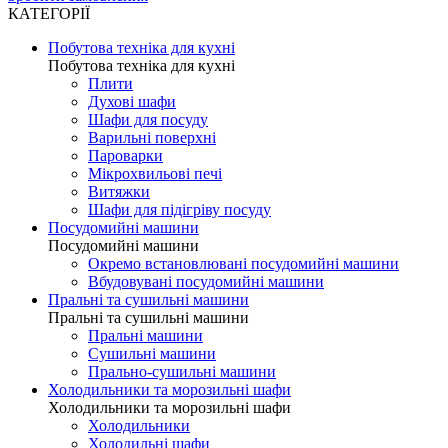
КАТЕГОРІЇ
Побутова техніка для кухні
Побутова техніка для кухні
Плити
Духові шафи
Шафи для посуду
Варильні поверхні
Пароварки
Мікрохвильові печі
Витяжки
Шафи для підігріву посуду
Посудомийні машини
Посудомийні машини
Окремо встановлювані посудомийні машини
Вбудовувані посудомийні машини
Пральні та сушильні машини
Пральні та сушильні машини
Пральні машини
Сушильні машини
Прально-сушильні машини
Холодильники та морозильні шафи
Холодильники та морозильні шафи
Холодильники
Холодильні шафи