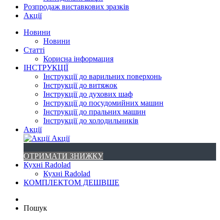
Розпродаж виставкових зразків
Акції
Новини
Новини
Статті
Корисна інформация
ІНСТРУКЦІЇ
Інструкції до варильних поверхонь
Інструкції до витяжок
Інструкції до духових шаф
Інструкції до посудомийних машин
Інструкції до пральних машин
Інструкції до холодильників
Акції
Акції
ОТРИМАТИ ЗНИЖКУ
Кухні Radolad
Кухні Radolad
КОМПЛЕКТОМ ДЕШВШЕ
Пошук