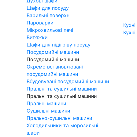
Духові шафи
Шафи для посуду
Варильні поверхні
Пароварки
Кухні
Мікрохвильові печі
Кухні
Витяжки
Шафи для підігріву посуду
Посудомийні машини
Посудомийні машини
Окремо встановлювані
посудомийні машини
Вбудовувані посудомийні машини
Пральні та сушильні машини
Пральні та сушильні машини
Пральні машини
Сушильні машини
Прально-сушильні машини
Холодильники та морозильні
шафи