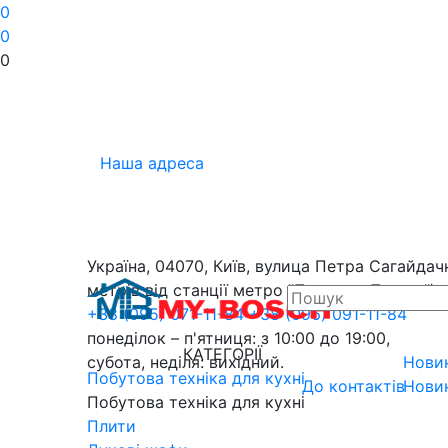
0
0
0
Наша адреса
Україна, 04070, Київ, вулица Петра Сагайдачн
метрів від станції метро "Поштова Площа").
+38 (095) 071-11-84
+38 (096) 091-11-84
понеділок – п'ятниця: з 10:00 до 19:00,
КАТЕГОРІЇ
субота, неділя: вихідний.
Нови
Побутова техніка для кухні
До контактів
Нови
Побутова техніка для кухні
Плити