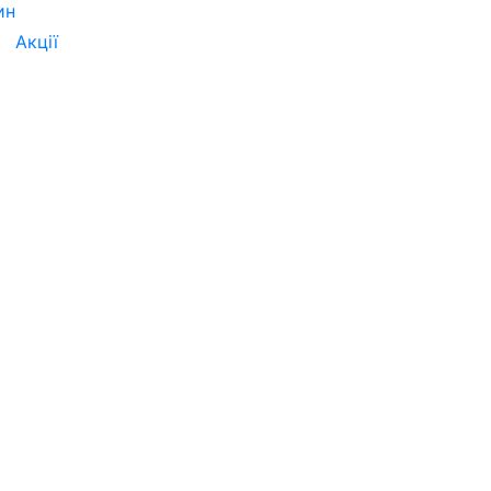
ин
Акції