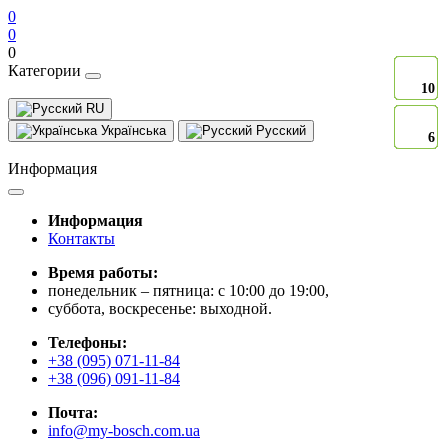
0
0
0
Категории
10
10
10
10
10
10
10
10
10
10
10
10
10
10
10
10
10
10
10
10
10
10
10
10
10
10
10
10
RU
Українська
Русский
6
6
6
6
6
6
6
6
6
6
6
6
6
6
6
6
6
6
6
6
6
6
6
6
6
6
6
6
Информация
Информация
Контакты
Время работы:
понедельник – пятница: с 10:00 до 19:00,
суббота, воскресенье: выходной.
Телефоны:
+38 (095) 071-11-84
+38 (096) 091-11-84
Почта:
info@my-bosch.com.ua