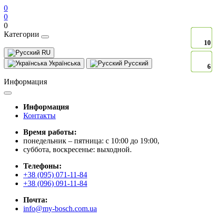
0
0
0
Категории
10
10
10
10
10
10
10
10
10
10
10
10
10
10
10
10
10
10
10
10
10
10
RU
Українська
Русский
6
6
6
6
6
6
6
6
6
6
6
6
6
6
6
6
6
6
6
6
6
6
Информация
Информация
Контакты
Время работы:
понедельник – пятница: с 10:00 до 19:00,
суббота, воскресенье: выходной.
Телефоны:
+38 (095) 071-11-84
+38 (096) 091-11-84
Почта:
info@my-bosch.com.ua