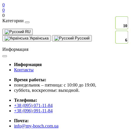
0
0
0
Категории
10
10
10
10
10
RU
Українська
Русский
6
6
6
6
6
Информация
Информация
Контакты
Время работы:
понедельник – пятница: с 10:00 до 19:00,
суббота, воскресенье: выходной.
Телефоны:
+38 (095) 071-11-84
+38 (096) 091-11-84
Почта:
info@my-bosch.com.ua