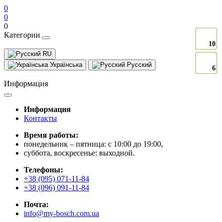
0
0
0
Категории
10
10
10
10
10
10
10
10
10
10
RU
Українська
Русский
6
6
6
6
6
6
6
6
6
6
Информация
Информация
Контакты
Время работы:
понедельник – пятница: с 10:00 до 19:00,
суббота, воскресенье: выходной.
Телефоны:
+38 (095) 071-11-84
+38 (096) 091-11-84
Почта:
info@my-bosch.com.ua