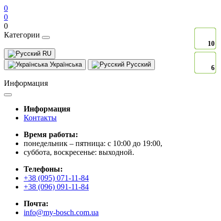
0
0
0
Категории
10
10
10
10
10
10
10
10
10
10
10
10
10
10
10
10
10
10
10
10
10
10
10
10
10
10
10
10
10
10
RU
Українська
Русский
6
6
6
6
6
6
6
6
6
6
6
6
6
6
6
6
6
6
6
6
6
6
6
6
6
6
6
6
6
6
Информация
Информация
Контакты
Время работы:
понедельник – пятница: с 10:00 до 19:00,
суббота, воскресенье: выходной.
Телефоны:
+38 (095) 071-11-84
+38 (096) 091-11-84
Почта:
info@my-bosch.com.ua