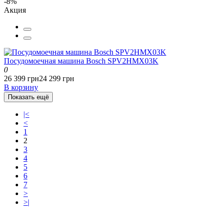
-8%
Акция
Посудомоечная машина Bosch SPV2HMX03K
0
26 399 грн
24 299 грн
В корзину
Показать ещё
|<
<
1
2
3
4
5
6
7
>
>|