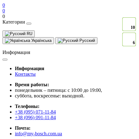
0
0
0
Категории
10
10
10
10
10
10
10
10
10
10
10
10
10
10
10
10
10
10
10
10
10
10
10
10
10
10
10
10
10
10
RU
Українська
Русский
6
6
6
6
6
6
6
6
6
6
6
6
6
6
6
6
6
6
6
6
6
6
6
6
6
6
6
6
6
6
Информация
Информация
Контакты
Время работы:
понедельник – пятница: с 10:00 до 19:00,
суббота, воскресенье: выходной.
Телефоны:
+38 (095) 071-11-84
+38 (096) 091-11-84
Почта:
info@my-bosch.com.ua