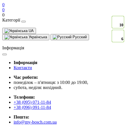
0
0
0
Категорії
10
10
10
10
10
10
10
10
10
10
10
10
10
10
10
10
10
UA
Українська
Русский
6
6
6
6
6
6
6
6
6
6
6
6
6
6
6
6
6
Інформація
Інформація
Контакти
Час роботи:
понеділок – п'ятниця: з 10:00 до 19:00,
субота, неділя: вихідний.
Телефони:
+38 (095) 071-11-84
+38 (096) 091-11-84
Пошта:
info@my-bosch.com.ua