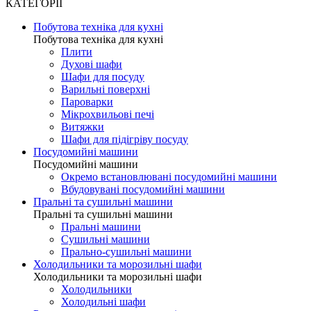
КАТЕГОРІЇ
Побутова техніка для кухні
Побутова техніка для кухні
Плити
Духові шафи
Шафи для посуду
Варильні поверхні
Пароварки
Мікрохвильові печі
Витяжки
Шафи для підігріву посуду
Посудомийні машини
Посудомийні машини
Окремо встановлювані посудомийні машини
Вбудовувані посудомийні машини
Пральні та сушильні машини
Пральні та сушильні машини
Пральні машини
Сушильні машини
Прально-сушильні машини
Холодильники та морозильні шафи
Холодильники та морозильні шафи
Холодильники
Холодильні шафи