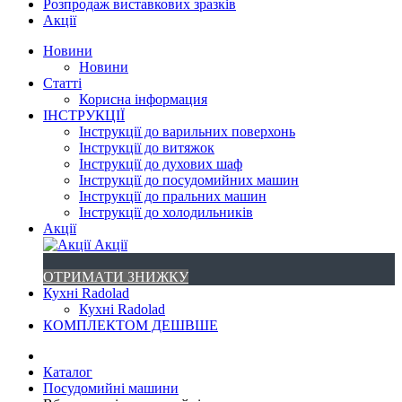
Розпродаж виставкових зразків
Акції
Новини
Новини
Статті
Корисна інформация
ІНСТРУКЦІЇ
Інструкції до варильних поверхонь
Інструкції до витяжок
Інструкції до духових шаф
Інструкції до посудомийних машин
Інструкції до пральних машин
Інструкції до холодильників
Акції
Акції
ОТРИМАТИ ЗНИЖКУ
Кухні Radolad
Кухні Radolad
КОМПЛЕКТОМ ДЕШВШЕ
Каталог
Посудомийні машини