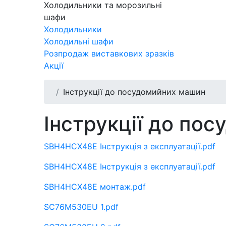
Холодильники та морозильні
шафи
Холодильники
Холодильні шафи
Розпродаж виставкових зразків
Акції
Інструкції до посудомийних машин
Інструкції до по
SBH4HCX48E Інструкція з експлуатації.pdf
SBH4HCX48E Інструкція з експлуатації.pdf
SBH4HCX48E монтаж.pdf
SC76M530EU 1.pdf