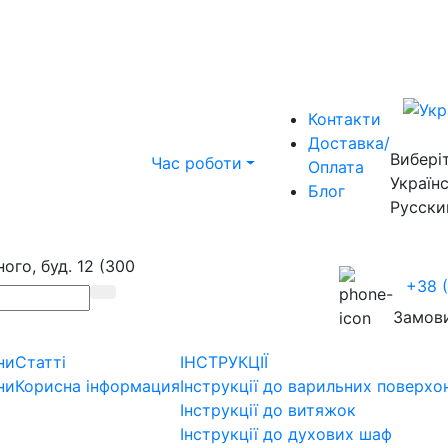
Контакти
Доставка/
Вибері
Час роботи
Оплата
Україн
Блог
Русски
ого, буд. 12 (300
+38 
Замови
ни
Статті
ІНСТРУКЦІЇ
ни
Корисна інформация
Інструкції до варильних поверхо
Інструкції до витяжок
Інструкції до духових шаф