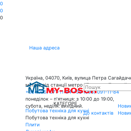
0
0
0
Наша адреса
Україна, 04070, Київ, вулица Петра Сагайдачн
метрів від станції метро "Поштова Площа").
+38 (095) 071-11-84
+38 (096) 091-11-84
понеділок – п'ятниця: з 10:00 до 19:00,
КАТЕГОРІЇ
субота, неділя: вихідний.
Нови
Побутова техніка для кухні
До контактів
Нови
Побутова техніка для кухні
Плити