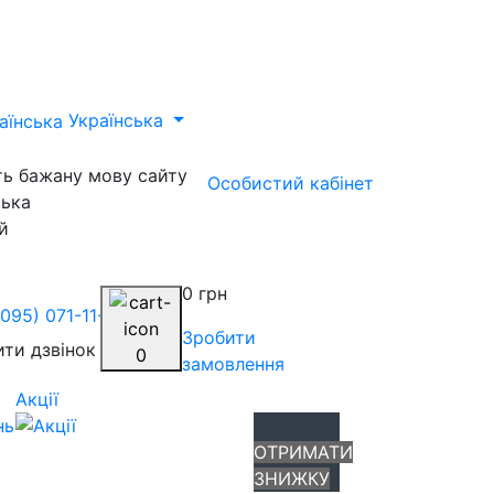
Українська
ть бажану мову сайту
Особистий кабінет
ська
й
0 грн
(095) 071-11-84
Зробити
ти дзвінок
0
замовлення
Акції
нь
ОТРИМАТИ
ЗНИЖКУ