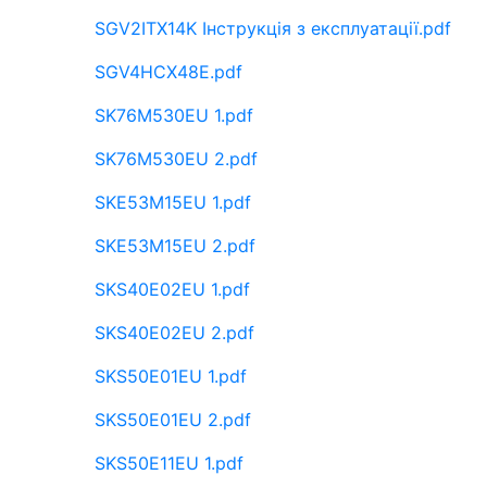
SGV2ITX14K Інструкція з експлуатації.pdf
SGV4HCX48E.pdf
SK76M530EU 1.pdf
SK76M530EU 2.pdf
SKE53M15EU 1.pdf
SKE53M15EU 2.pdf
SKS40E02EU 1.pdf
SKS40E02EU 2.pdf
SKS50E01EU 1.pdf
SKS50E01EU 2.pdf
SKS50E11EU 1.pdf