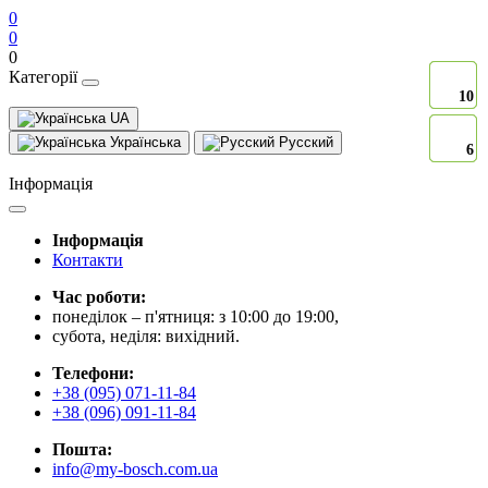
0
0
0
Категорії
10
10
10
10
10
UA
Українська
Русский
6
6
6
6
6
Інформація
Інформація
Контакти
Час роботи:
понеділок – п'ятниця: з 10:00 до 19:00,
субота, неділя: вихідний.
Телефони:
+38 (095) 071-11-84
+38 (096) 091-11-84
Пошта:
info@my-bosch.com.ua