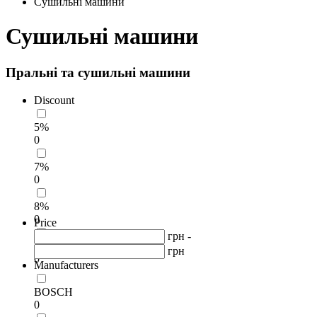
Сушильні машини
Сушильні машини
Пральні та сушильні машини
Discount
5%
0
7%
0
8%
0
Price
грн -
11%
грн
0
Manufacturers
BOSCH
0