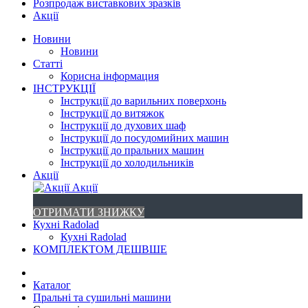
Розпродаж виставкових зразків
Акції
Новини
Новини
Статті
Корисна інформация
ІНСТРУКЦІЇ
Інструкції до варильних поверхонь
Інструкції до витяжок
Інструкції до духових шаф
Інструкції до посудомийних машин
Інструкції до пральних машин
Інструкції до холодильників
Акції
Акції
ОТРИМАТИ ЗНИЖКУ
Кухні Radolad
Кухні Radolad
КОМПЛЕКТОМ ДЕШВШЕ
Каталог
Пральні та сушильні машини