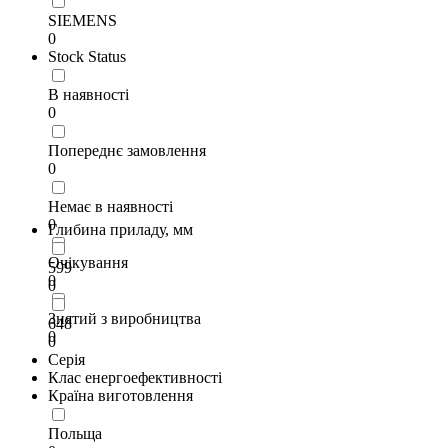
SIEMENS
0
Stock Status
В наявності
0
Попереднє замовлення
0
Немає в наявності
0
Глибина приладу, мм
Очікування
599
0
0
Знятий з виробництва
648
0
0
Серія
Клас енергоефективності
Країна виготовлення
Польща