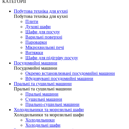
КАТЕГОРІЇ
Побутова техніка для кухні
Побутова техніка для кухні
Плити
Духові шафи
Шафи для посуду
Варильні поверхні
Пароварки
Мікрохвильові печі
Витяжки
Шафи для підігріву посуду
Посудомийні машини
Посудомийні машини
Окремо встановлювані посудомийні машини
Вбудовувані посудомийні машини
Пральні та сушильні машини
Пральні та сушильні машини
Пральні машини
Сушильні машини
Прально-сушильні машини
Холодильники та морозильні шафи
Холодильники та морозильні шафи
Холодильники
Холодильні шафи