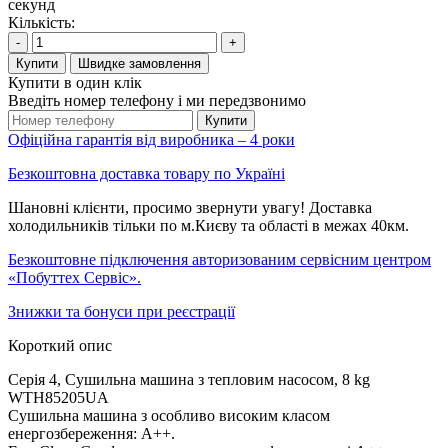
секунд
Кількість:
-
+
Купити
Швидке замовлення
Купити в один клік
Введіть номер телефону і ми передзвонимо
Купити
Офіційна гарантія від виробника – 4 роки
Безкоштовна доставка товару по Україні
Шановні клієнти, просимо звернути увагу! Доставка
холодильників тільки по м.Києву та області в межах 40км.
Безкоштовне підключення авторизованим сервісним центром
«Побуттех Сервіс».
Знижки та бонуси при реєстрації
Короткий опис
Серія 4, Сушильна машина з тепловим насосом, 8 kg
WTH85205UA
Сушильна машина з особливо високим класом
енергозбереження: A++.