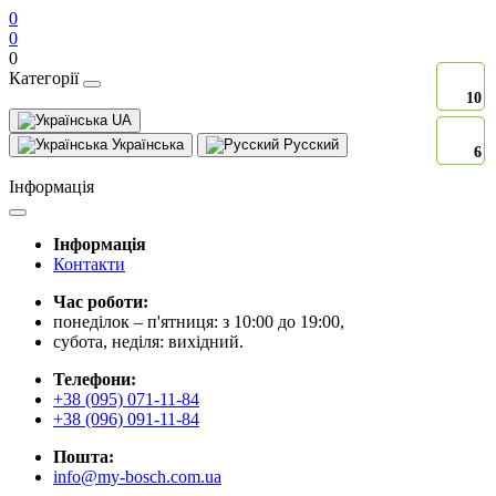
0
0
0
Категорії
10
10
UA
Українська
Русский
6
6
Інформація
Інформація
Контакти
Час роботи:
понеділок – п'ятниця: з 10:00 до 19:00,
субота, неділя: вихідний.
Телефони:
+38 (095) 071-11-84
+38 (096) 091-11-84
Пошта:
info@my-bosch.com.ua