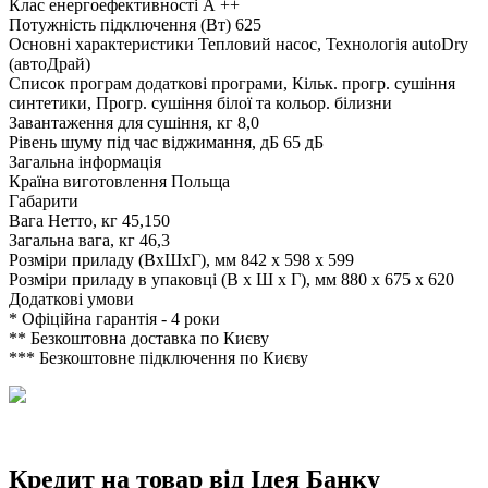
Клас енергоефективності
А ++
Потужність підключення (Вт)
625
Основні характеристики
Тепловий насос, Технологія autoDry
(aвтоДрай)
Список програм
додаткові програми, Кільк. прогр. сушіння
синтетики, Прогр. сушіння білої та кольор. білизни
Завантаження для сушіння, кг
8,0
Рівень шуму під час віджимання, дБ
65 дБ
Загальна інформація
Країна виготовлення
Польща
Габарити
Вага Нетто, кг
45,150
Загальна вага, кг
46,3
Розміри приладу (ВхШхГ), мм
842 x 598 x 599
Розміри приладу в упаковці (В х Ш х Г), мм
880 x 675 x 620
Додаткові умови
*
Офіційна гарантія - 4 роки
**
Безкоштовна доставка по Києву
***
Безкоштовне підключення по Києву
Кредит на товар від Ідея Банку