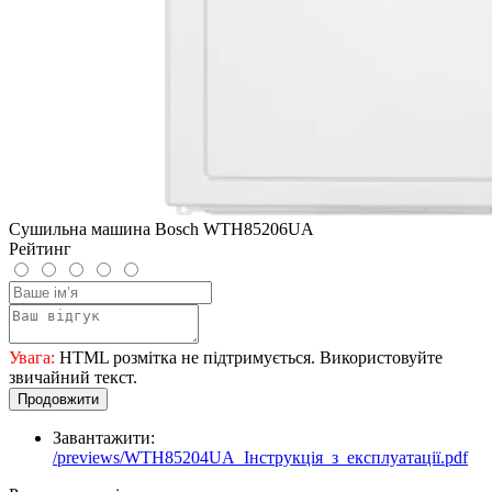
Сушильна машина Bosch WTH85206UA
Рейтинг
Увага:
HTML розмітка не підтримується. Використовуйте
звичайний текст.
Продовжити
Завантажити:
/previews/WTH85204UA_Інструкція_з_експлуатації.pdf