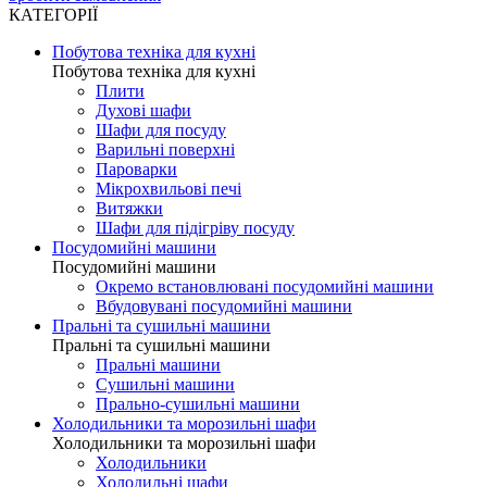
КАТЕГОРІЇ
Побутова техніка для кухні
Побутова техніка для кухні
Плити
Духові шафи
Шафи для посуду
Варильні поверхні
Пароварки
Мікрохвильові печі
Витяжки
Шафи для підігріву посуду
Посудомийні машини
Посудомийні машини
Окремо встановлювані посудомийні машини
Вбудовувані посудомийні машини
Пральні та сушильні машини
Пральні та сушильні машини
Пральні машини
Сушильні машини
Прально-сушильні машини
Холодильники та морозильні шафи
Холодильники та морозильні шафи
Холодильники
Холодильні шафи