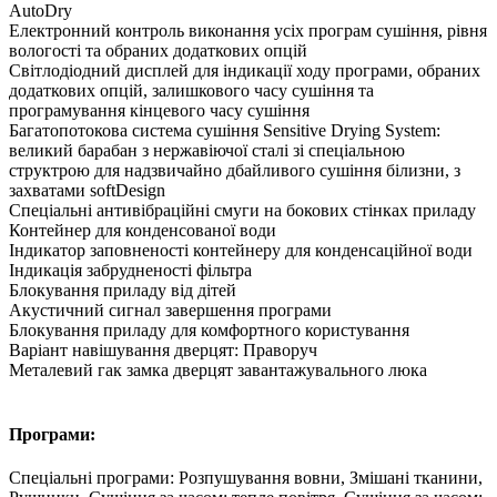
AutoDry
Електронний контроль виконання усіх програм сушіння, рівня
вологості та обраних додаткових опцій
Світлодіодний дисплей для індикації ходу програми, обраних
додаткових опцій, залишкового часу сушіння та
програмування кінцевого часу сушіння
Багатопотокова система сушіння Sensitive Drying System:
великий барабан з нержавіючої сталі зі спеціальною
структрою для надзвичайно дбайливого сушіння білизни, з
захватами softDesign
Cпеціальні антивібраційні смуги на бокових стінках приладу
Контейнер для конденсованої води
Індикатор заповненості контейнеру для конденсаційної води
Індикація забрудненості фільтра
Блокування приладу від дітей
Акустичний сигнал завершення програми
Блокування приладу для комфортного користування
Варіант навішування дверцят: Праворуч
Металевий гак замка дверцят завантажувального люка
Програми:
Спеціальні програми: Розпушування вовни, Змішані тканини,