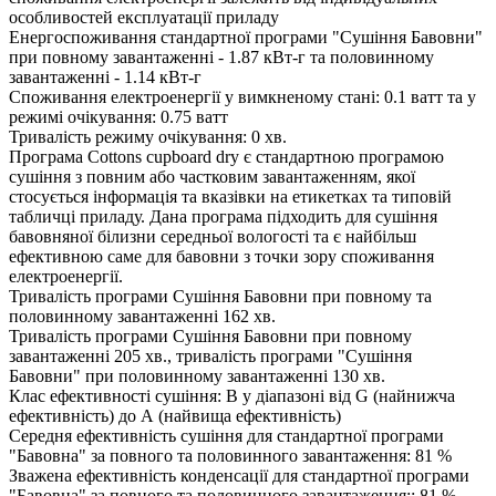
особливостей експлуатації приладу
Енергоспоживання стандартної програми "Сушіння Бавовни"
при повному завантаженні - 1.87 кВт-г та половинному
завантаженні - 1.14 кВт-г
Споживання електроенергії у вимкненому стані: 0.1 ватт та у
режимі очікування: 0.75 ватт
Тривалість режиму очікування: 0 хв.
Програма Cottons cupboard dry є стандартною програмою
сушіння з повним або частковим завантаженням, якої
стосується інформація та вказівки на етикетках та типовій
табличці приладу. Дана програма підходить для сушіння
бавовняної білизни середньої вологості та є найбільш
ефективною саме для бавовни з точки зору споживання
електроенергії.
Тривалість програми Сушіння Бавовни при повному та
половинному завантаженні 162 хв.
Тривалість програми Сушіння Бавовни при повному
завантаженні 205 хв., тривалість програми "Сушіння
Бавовни" при половинному завантаженні 130 хв.
Клас ефективності сушіння: B у діапазоні від G (найнижча
ефективність) до А (найвища ефективність)
Середня ефективність сушіння для стандартної програми
"Бавовна" за повного та половинного завантаження: 81 %
Зважена ефективність конденсації для стандартної програми
"Бавовна" за повного та половинного завантаження:: 81 %