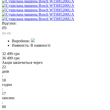
Відгуки:
(0)
Виробник:
Наявність:
В наявності
32 499 грн
36 499 грн
Акція закінчиться через:
22
днів
:
18
годин
:
16
хвилин
:
59