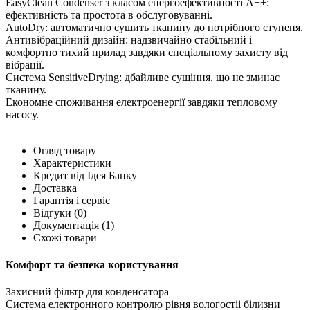
EasyClean Condenser з класом енергоефективності A++:
ефективність та простота в обслуговуванні.
AutoDry: автоматично сушить тканину до потрібного ступеня.
Антивібраційний дизайн: надзвичайно стабільний і
комфортно тихий прилад завдяки спеціальному захисту від
вібрації.
Система SensitiveDrying: дбайливе сушіння, що не зминає
тканину.
Економне споживання електроенергії завдяки тепловому
насосу.
Огляд товару
Характеристики
Кредит від Ідея Банку
Доставка
Гарантія і сервіс
Відгуки
(0)
Документація
(1)
Схожі товари
Комфорт та безпека користування
Захисний фільтр для конденсатора
Система електронного контролю рівня вологостіі білизни