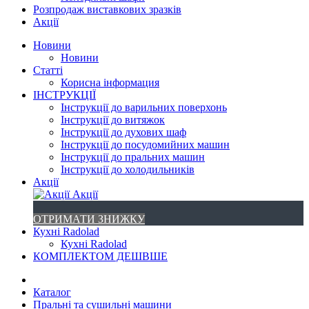
Розпродаж виставкових зразків
Акції
Новини
Новини
Статті
Корисна інформация
ІНСТРУКЦІЇ
Інструкції до варильних поверхонь
Інструкції до витяжок
Інструкції до духових шаф
Інструкції до посудомийних машин
Інструкції до пральних машин
Інструкції до холодильників
Акції
Акції
ОТРИМАТИ ЗНИЖКУ
Кухні Radolad
Кухні Radolad
КОМПЛЕКТОМ ДЕШВШЕ
Каталог
Пральні та сушильні машини