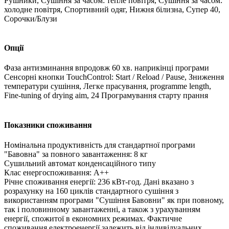
Рушники, Сушіння за часом: тепле повітря, Сушіння за часом:
холодне повітря, Спортивний одяг, Нижня білизна, Супер 40,
Сорочки/Блузи
Опції
Фаза антизминання впродовж 60 хв. наприкінці програми
Сенсорні кнопки TouchControl: Start / Reload / Pause, Зниження
температури сушіння, Легке прасування, programme length,
Fine-tuning of drying aim, 24 Програмування старту прання
Показники споживання
Номінальна продуктивність для стандартної програми
"Бавовна" за повного завантаження: 8 кг
Сушильний автомат конденсаційного типу
Клас енергоспоживання: A++
Річне споживання енергії: 236 кВт-год. Дані вказано з
розрахунку на 160 циклів стандартного сушіння з
використанням програми "Сушіння Бавовни" як при повному,
так і половинному завантаженні, а також з урахуванням
енергії, спожитої в економних режимах. Фактичне
споживання електроенергії залежить від індивідуальних