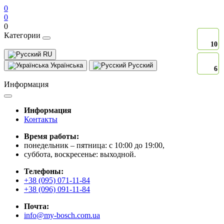
0
0
0
Категории
10
10
RU
Українська
Русский
6
6
Информация
Информация
Контакты
Время работы:
понедельник – пятница: с 10:00 до 19:00,
суббота, воскресенье: выходной.
Телефоны:
+38 (095) 071-11-84
+38 (096) 091-11-84
Почта:
info@my-bosch.com.ua