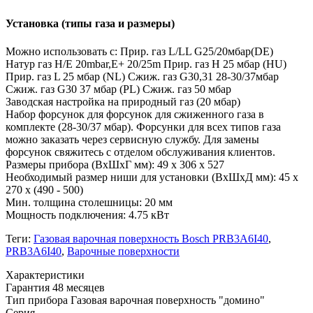
Установка (типы газа и размеры)
Можно использовать с: Прир. газ L/LL G25/20мбар(DE)
Натур газ H/E 20mbar,E+ 20/25m Прир. газ H 25 мбар (HU)
Прир. газ L 25 мбар (NL) Сжиж. газ G30,31 28-30/37мбар
Сжиж. газ G30 37 мбар (PL) Сжиж. газ 50 мбар
Заводская настройка на природный газ (20 мбар)
Набор форсунок для форсунок для сжиженного газа в
комплекте (28-30/37 мбар). Форсунки для всех типов газа
можно заказать через сервисную службу. Для замены
форсунок свяжитесь с отделом обслуживания клиентов.
Размеры прибора (ВхШхГ мм): 49 x 306 x 527
Необходимый размер ниши для установки (ВхШхД мм): 45 x
270 x (490 - 500)
Мин. толщина столешницы: 20 мм
Мощность подключения: 4.75 кВт
Теги:
Газовая варочная поверхность Bosch PRB3A6I40
,
PRB3A6I40
,
Варочные поверхности
Xарактеристики
Гарантия
48 месяцев
Тип прибора
Газовая варочная поверхность "домино"
Серия