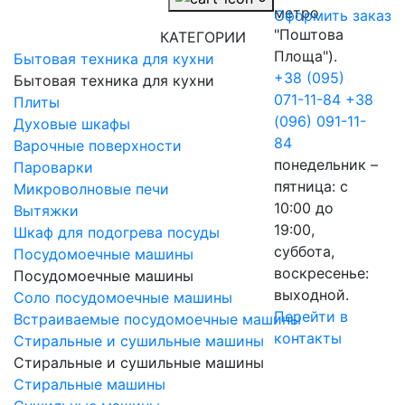
метро
Оформить заказ
"Поштова
КАТЕГОРИИ
Площа").
Бытовая техника для кухни
+38 (095)
Бытовая техника для кухни
071-11-84
+38
Плиты
(096) 091-11-
Духовые шкафы
84
Варочные поверхности
понедельник –
Пароварки
пятница: с
Микроволновые печи
10:00 до
Вытяжки
19:00,
Шкаф для подогрева посуды
суббота,
Посудомоечные машины
воскресенье:
Посудомоечные машины
выходной.
Соло посудомоечные машины
Перейти в
Встраиваемые посудомоечные машины
контакты
Стиральные и сушильные машины
Стиральные и сушильные машины
Стиральные машины