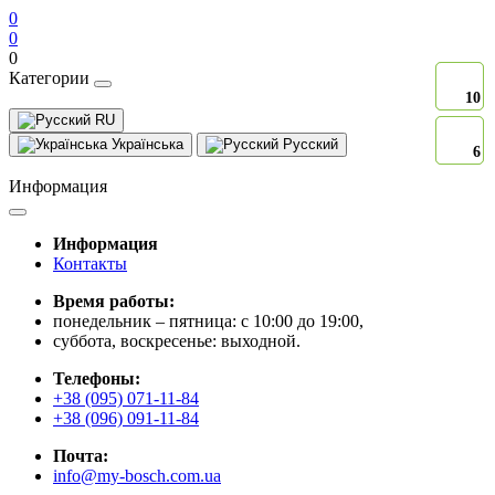
0
0
0
Категории
10
10
RU
Українська
Русский
6
6
Информация
Информация
Контакты
Время работы:
понедельник – пятница: с 10:00 до 19:00,
суббота, воскресенье: выходной.
Телефоны:
+38 (095) 071-11-84
+38 (096) 091-11-84
Почта:
info@my-bosch.com.ua