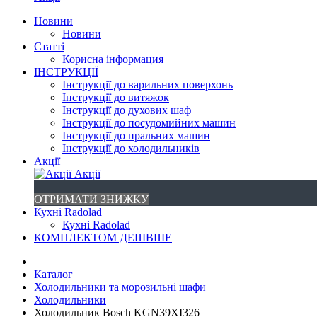
Новини
Новини
Статті
Корисна інформация
ІНСТРУКЦІЇ
Інструкції до варильних поверхонь
Інструкції до витяжок
Інструкції до духових шаф
Інструкції до посудомийних машин
Інструкції до пральних машин
Інструкції до холодильників
Акції
Акції
ОТРИМАТИ ЗНИЖКУ
Кухні Radolad
Кухні Radolad
КОМПЛЕКТОМ ДЕШВШЕ
Каталог
Холодильники та морозильні шафи
Холодильники
Холодильник Bosch KGN39XI326