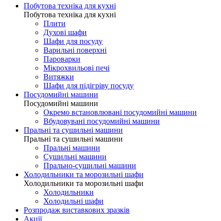
Побутова техніка для кухні
Побутова техніка для кухні
Плити
Духові шафи
Шафи для посуду
Варильні поверхні
Пароварки
Мікрохвильові печі
Витяжки
Шафи для підігріву посуду
Посудомийні машини
Посудомийні машини
Окремо встановлювані посудомийні машини
Вбудовувані посудомийні машини
Пральні та сушильні машини
Пральні та сушильні машини
Пральні машини
Сушильні машини
Прально-сушильні машини
Холодильники та морозильні шафи
Холодильники та морозильні шафи
Холодильники
Холодильні шафи
Розпродаж виставкових зразків
Акції