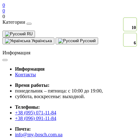
0
0
0
Категории
10
10
RU
Українська
Русский
6
6
Информация
Информация
Контакты
Время работы:
понедельник – пятница: с 10:00 до 19:00,
суббота, воскресенье: выходной.
Телефоны:
+38 (095) 071-11-84
+38 (096) 091-11-84
Почта:
info@my-bosch.com.ua