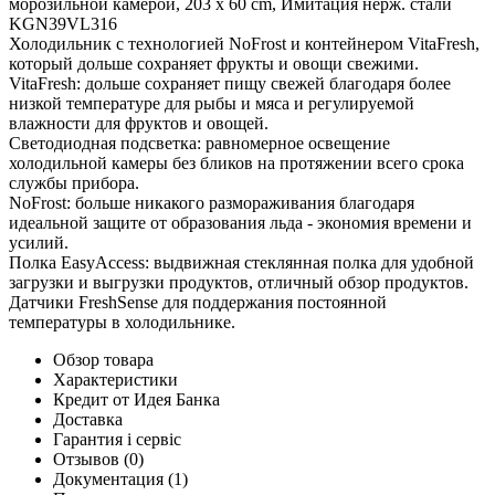
морозильной камерой, 203 x 60 cm, Имитация нерж. стали
KGN39VL316
Холодильник с технологией NoFrost и контейнером VitaFresh,
который дольше сохраняет фрукты и овощи свежими.
VitaFresh: дольше сохраняет пищу свежей благодаря более
низкой температуре для рыбы и мяса и регулируемой
влажности для фруктов и овощей.
Светодиодная подсветка: равномерное освещение
холодильной камеры без бликов на протяжении всего срока
службы прибора.
NoFrost: больше никакого размораживания благодаря
идеальной защите от образования льда - экономия времени и
усилий.
Полка EasyAccess: выдвижная стеклянная полка для удобной
загрузки и выгрузки продуктов, отличный обзор продуктов.
Датчики FreshSense для поддержания постоянной
температуры в холодильнике.
Обзор товара
Характеристики
Кредит от Идея Банка
Доставка
Гарантия і сервіс
Отзывов
(0)
Документация
(1)