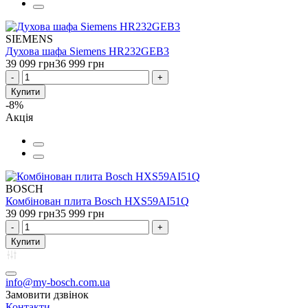
SIEMENS
Духова шафа Siemens HR232GEB3
39 099 грн
36 999 грн
-
+
Купити
-8%
Акція
BOSCH
Комбінован плита Bosch HXS59AI51Q
39 099 грн
35 999 грн
-
+
Купити
info@my-bosch.com.ua
Замовити дзвінок
Контакти