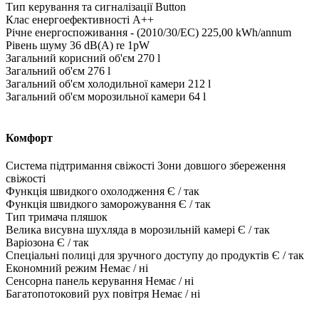
Тип керування та сигналізації Button
Клас енергоефективності A++
Річне енергоспоживання - (2010/30/EC) 225,00 kWh/annum
Рівень шуму 36 dB(A) re 1pW
Загальний корисний об'єм 270 l
Загальний об'єм 276 l
Загальний об'єм холодильної камери 212 l
Загальний об'єм морозильної камери 64 l
Комфорт
Система підтримання свіжості Зони довшого збереження
свіжості
Функція швидкого охолодження Є / так
Функція швидкого заморожування Є / так
Тип тримача пляшок
Велика висувна шухляда в морозильній камері Є / так
Варіозона Є / так
Спеціальні полиці для зручного доступу до продуктів Є / так
Економний режим Немає / ні
Сенсорна панель керування Немає / ні
Багатопотоковий рух повітря Немає / ні