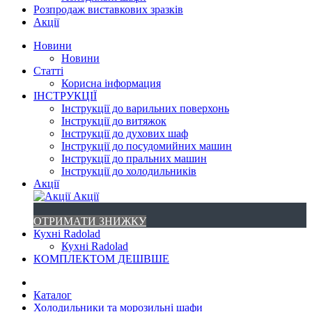
Розпродаж виставкових зразків
Акції
Новини
Новини
Статті
Корисна інформация
ІНСТРУКЦІЇ
Інструкції до варильних поверхонь
Інструкції до витяжок
Інструкції до духових шаф
Інструкції до посудомийних машин
Інструкції до пральних машин
Інструкції до холодильників
Акції
Акції
ОТРИМАТИ ЗНИЖКУ
Кухні Radolad
Кухні Radolad
КОМПЛЕКТОМ ДЕШВШЕ
Каталог
Холодильники та морозильні шафи