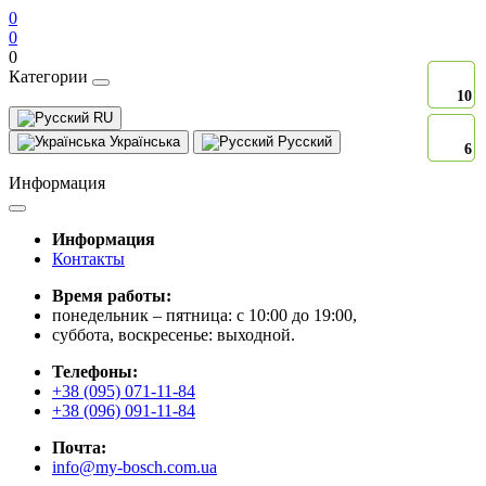
0
0
0
Категории
10
10
RU
Українська
Русский
6
6
Информация
Информация
Контакты
Время работы:
понедельник – пятница: с 10:00 до 19:00,
суббота, воскресенье: выходной.
Телефоны:
+38 (095) 071-11-84
+38 (096) 091-11-84
Почта:
info@my-bosch.com.ua