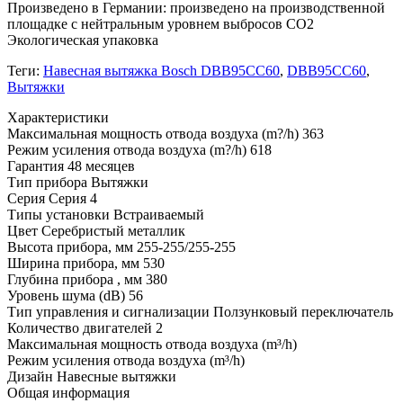
Произведено в Германии: произведено на производственной
площадке с нейтральным уровнем выбросов CO2
Экологическая упаковка
Теги:
Навесная вытяжка Bosch DBB95CC60
,
DBB95CC60
,
Вытяжки
Xарактеристики
Максимальная мощность отвода воздуха (m?/h)
363
Режим усиления отвода воздуха (m?/h)
618
Гарантия
48 месяцев
Тип прибора
Вытяжки
Серия
Серия 4
Типы установки
Встраиваемый
Цвет
Серебристый металлик
Высота прибора, мм
255-255/255-255
Ширина прибора, мм
530
Глубина прибора , мм
380
Уровень шума (dB)
56
Тип управления и сигнализации
Ползунковый переключатель
Количество двигателей
2
Максимальная мощность отвода воздуха (m³/h)
Режим усиления отвода воздуха (m³/h)
Дизайн
Навесные вытяжки
Общая информация