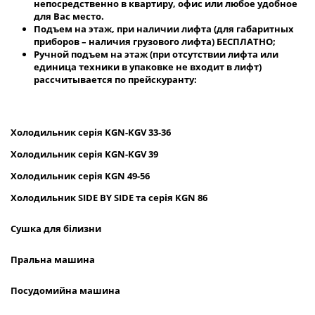
непосредственно в квартиру, офис или любое удобное
для Вас место.
Подъем на этаж, при наличии лифта (для габаритных
приборов – наличия грузового лифта) БЕСПЛАТНО;
Ручной подъем на этаж (при отсутствии лифта или
единица техники в упаковке не входит в лифт)
рассчитывается по прейскуранту:
Холодильник
серія
KGN
-
KGV
33-36
Холодильник серія
KGN
-
KGV
39
Холодильник серія
KGN
49-56
Холодильник
SIDE
BY
SIDE
та сер
ія
KGN
86
Сушка для білизни
Пральна машина
Посудомийна машина