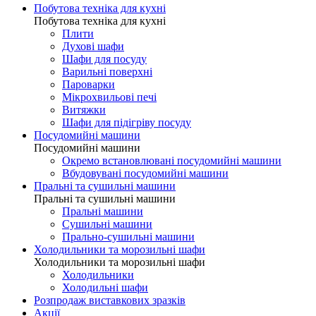
Побутова техніка для кухні
Побутова техніка для кухні
Плити
Духові шафи
Шафи для посуду
Варильні поверхні
Пароварки
Мікрохвильові печі
Витяжки
Шафи для підігріву посуду
Посудомийні машини
Посудомийні машини
Окремо встановлювані посудомийні машини
Вбудовувані посудомийні машини
Пральні та сушильні машини
Пральні та сушильні машини
Пральні машини
Сушильні машини
Прально-сушильні машини
Холодильники та морозильні шафи
Холодильники та морозильні шафи
Холодильники
Холодильні шафи
Розпродаж виставкових зразків
Акції