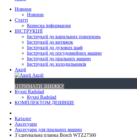
Новини
Новини
Статті
Корисна інформация
ІНСТРУКЦІЇ
Інструкції до варильних поверхонь
Інструкції до витяжок
Інструкції до духових шаф
Інструкції до посудомийних машин
Інструкції до пральних машин
Інструкції до холодильників
Акції
Акції
ОТРИМАТИ ЗНИЖКУ
Кухні Radolad
Кухні Radolad
КОМПЛЕКТОМ ДЕШВШЕ
Каталог
Аксесуари
Аксесуари для пральних машин
З`єднувальна планка Bosch WTZ27500