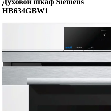
Духовой шкаф Siemens
HB634GBW1