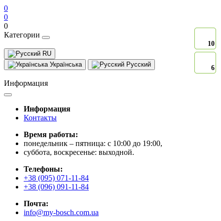
0
0
0
Категории
10
10
RU
Українська
Русский
6
6
Информация
Информация
Контакты
Время работы:
понедельник – пятница: с 10:00 до 19:00,
суббота, воскресенье: выходной.
Телефоны:
+38 (095) 071-11-84
+38 (096) 091-11-84
Почта:
info@my-bosch.com.ua