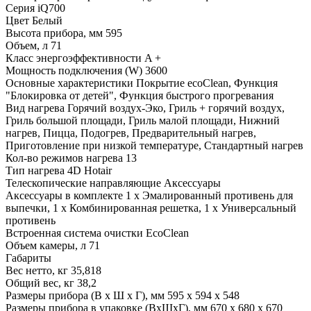
Серия
iQ700
Цвет
Белый
Высота прибора, мм
595
Объем, л
71
Класс энергоэффективности
A +
Мощность подключения (W)
3600
Основные характеристики
Покрытие ecoClean, Функция
"Блокировка от детей", Функция быстрого прогревания
Вид нагрева
Горячий воздух-Эко, Гриль + горячий воздух,
Гриль большой площади, Гриль малой площади, Нижний
нагрев, Пицца, Подогрев, Предварительный нагрев,
Приготовление при низкой температуре, Стандартный нагрев
Кол-во режимов нагрева
13
Тип нагрева
4D Hotair
Телескопические направляющие
Аксессуары
Аксессуары в комплекте
1 x Эмалированный противень для
выпечки, 1 x Комбинированная решетка, 1 x Универсальный
противень
Встроенная система очистки
EcoClean
Объем камеры, л
71
Габариты
Вес нетто, кг
35,818
Общий вес, кг
38,2
Размеры прибора (В х Ш х Г), мм
595 x 594 x 548
Размеры прибора в упаковке (ВхШхГ), мм
670 x 680 x 670