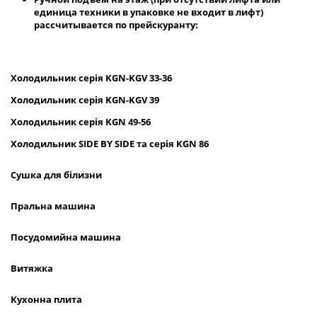
единица техники в упаковке не входит в лифт)
рассчитывается по прейскуранту:
Холодильник
серія
KGN
-
KGV
33-36
Холодильник серія
KGN
-
KGV
39
Холодильник серія
KGN
49-56
Холодильник
SIDE
BY
SIDE
та сер
ія
KGN
86
Сушка для білизни
Пральна машина
Посудомийна машина
Витяжка
Кухонна плита