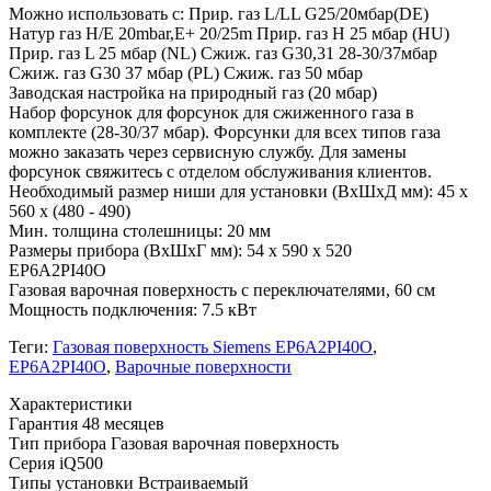
Можно использовать с: Прир. газ L/LL G25/20мбар(DE)
Натур газ H/E 20mbar,E+ 20/25m Прир. газ H 25 мбар (HU)
Прир. газ L 25 мбар (NL) Сжиж. газ G30,31 28-30/37мбар
Сжиж. газ G30 37 мбар (PL) Сжиж. газ 50 мбар
Заводская настройка на природный газ (20 мбар)
Набор форсунок для форсунок для сжиженного газа в
комплекте (28-30/37 мбар). Форсунки для всех типов газа
можно заказать через сервисную службу. Для замены
форсунок свяжитесь с отделом обслуживания клиентов.
Необходимый размер ниши для установки (ВхШхД мм): 45 x
560 x (480 - 490)
Мин. толщина столешницы: 20 мм
Размеры прибора (ВхШхГ мм): 54 x 590 x 520
EP6A2PI40O
Газовая варочная поверхность с переключателями, 60 см
Мощность подключения: 7.5 кВт
Теги:
Газовая поверхность Siemens EP6A2PI40O
,
EP6A2PI40O
,
Варочные поверхности
Xарактеристики
Гарантия
48 месяцев
Тип прибора
Газовая варочная поверхность
Серия
iQ500
Типы установки
Встраиваемый