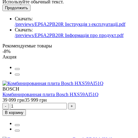
Используйте обычный текст.
Продолжить
Скачать:
/previews/EP6A2PB20R Інструкція з експлуатації.pdf
Скачать:
/previews/EP6A2PB20R Інформація про продукт.pdf
Рекомендуемые товары
-8%
Акция
BOSCH
Комбинированная плита Bosch HXS59AI51Q
39 099 грн
35 999 грн
-
+
В корзину