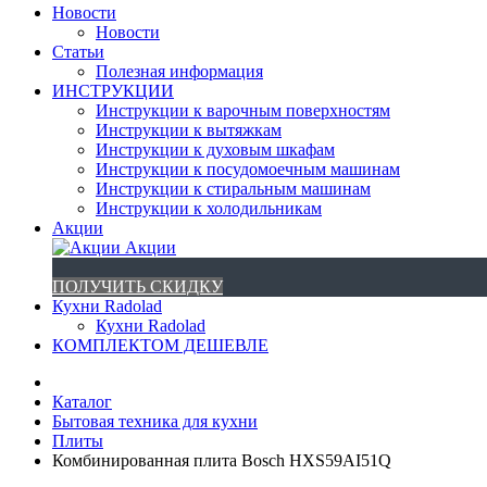
Новости
Новости
Статьи
Полезная информация
ИНСТРУКЦИИ
Инструкции к варочным поверхностям
Инструкции к вытяжкам
Инструкции к духовым шкафам
Инструкции к посудомоечным машинам
Инструкции к стиральным машинам
Инструкции к холодильникам
Акции
Акции
ПОЛУЧИТЬ СКИДКУ
Кухни Radolad
Кухни Radolad
КОМПЛЕКТОМ ДЕШЕВЛЕ
Каталог
Бытовая техника для кухни
Плиты
Комбинированная плита Bosch HXS59AI51Q