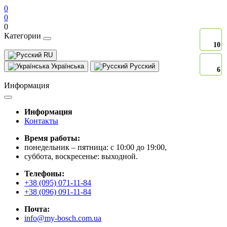
0
0
0
Категории
10
10
RU
Українська
Русский
6
6
Информация
Информация
Контакты
Время работы:
понедельник – пятница: с 10:00 до 19:00,
суббота, воскресенье: выходной.
Телефоны:
+38 (095) 071-11-84
+38 (096) 091-11-84
Почта:
info@my-bosch.com.ua