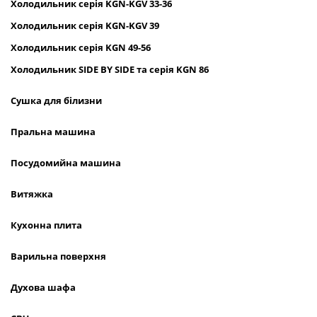
Холодильник
серія
KGN
-
KGV
33-36
Холодильник серія
KGN
-
KGV
39
Холодильник серія
KGN
49-56
Холодильник
SIDE
BY
SIDE
та сер
ія
KGN
86
Сушка для білизни
Пральна машина
Посудомийна машина
Витяжка
Кухонна плита
Варильна поверхня
Духова шафа