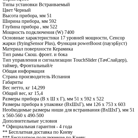
Типы установки
Встраиваемый
Цвет
Черный
Высота прибора, мм
51
Ширина прибора, мм
592
Глубина прибора , мм
522
Мощность подключения (W)
7400
Основные характеристики
17 уровней мощности, Сенсор
жарки (fryingSensor Plus), Функция powerBoost (пауэрБуст)
Материал поверхности
Керамика
Тип рамы
Скош. фронт. и бока
Тип управления и сигнализации
TouchSlider (ТачСлайдер),
таймер, Фронтальный/е
Общая информация
Страна производитель
Испания
Габариты
Вес нетто, кг
14,299
Общий вес, кг
15,4
Размеры прибора (В х Ш х Г), мм
51 x 592 x 522
Размеры прибора в упаковке (ВхШхГ), мм
126 x 753 x 603
Необходимые размеры ниши для встраивания (ВхШхГ), мм
51
x 560-560 x 490-500
Дополнительные условия
*
Официальная гарантия - 4 года
**
Бесплатная доставка по Киеву
***
Бесплатное подключение по Киеву