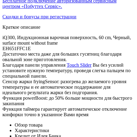
Бесплатное подключение авторизованным сервисным
центром «Побуттех Сервіс».
Скидки и бонусы при регистрации
Краткое описание
iQ300, Индукционная варочная поверхность, 60 cm, Черный,
surface mount without frame
EH651FFC1E
Достаточно места даже для больших гусятниц благодаря
овальной зоне приготовления.
Благодаря панели управления
Touch Slider
Вы без усилий
установите нужную температуру, проведя слегка пальцем по
специальной панели.
Сенсор жарки fryingSensor: разогрева до желаемого уровня
температуры и ее автоматическое поддержание для
идеального результата жарки без подгорания.
Функция powerBoost: до 50% больше мощности для быстрого
закипания
Функция таймера гарантирует автоматическое отключение
конфорки точно в указанное Вами время
Обзор товара
Характеристики
Кредит от Идея Банка