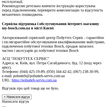
експлуатації.
Рекомендуємо ретельно вивчити інструкцію користувача
перед підключенням, перевірити комплектацію та відсутність
механічних пошкоджень.
Сервісна підтримка і обслуговування інтернет-магазину
my-bosch.com.ua в місті Києві:
Авторизований сервісний центр Побуттех Сервіс - гарантійне
і післягарантійне обслуговування кваліфікованими майстрами,
підключення побутової техніки Bosch, продаж запасних
частин і аксесуарів до побутової техніки Bosch
АСЦ "ПОБУТТЕХ СЕРВІС"
Адреса: м. Київ, вул. Петра Сагайдачного, буд. 12 (вхід через
арку),
Телефони: (044) 425-19-89, (050) 344-42-42, (067) 238-30-99,
e-mail: pobutteh@pobutteh-servis.com.ua
URL:
https://pobutteh-servis.com.ua
Відгуків про цей товар ще не було.
+ Написати відгук
Написати відгук