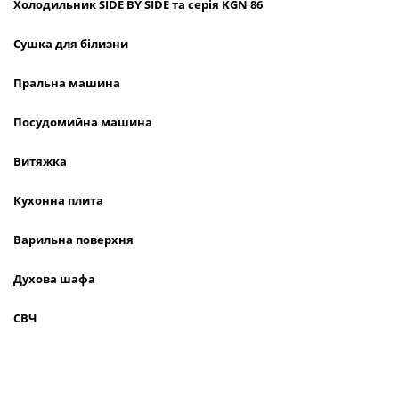
Холодильник
SIDE
BY
SIDE
та сер
ія
KGN
86
Сушка для білизни
Пральна машина
Посудомийна машина
Витяжка
Кухонна плита
Варильна поверхня
Духова шафа
СВЧ
Техні