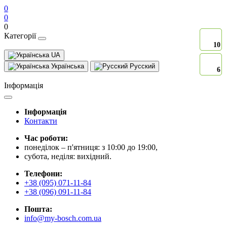
0
0
0
Категорії
10
10
UA
Українська
Русский
6
6
Інформація
Інформація
Контакти
Час роботи:
понеділок – п'ятниця: з 10:00 до 19:00,
субота, неділя: вихідний.
Телефони:
+38 (095) 071-11-84
+38 (096) 091-11-84
Пошта:
info@my-bosch.com.ua