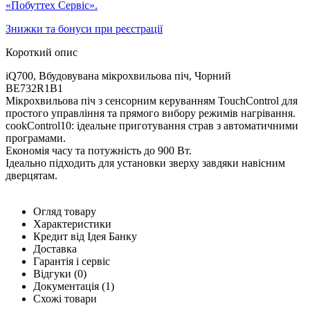
«Побуттех Сервіс».
Знижки та бонуси при реєстрації
Короткий опис
iQ700, Вбудовувана мікрохвильова піч, Чорний
BE732R1B1
Мікрохвильова піч з сенсорним керуванням TouchControl для
простого управління та прямого вибору режимів нагрівання.
cookControl10: ідеальне приготування страв з автоматичними
програмами.
Економія часу та потужність до 900 Вт.
Ідеально підходить для установки зверху завдяки навісним
дверцятам.
Огляд товару
Характеристики
Кредит від Ідея Банку
Доставка
Гарантія і сервіс
Відгуки
(0)
Документація
(1)
Схожі товари