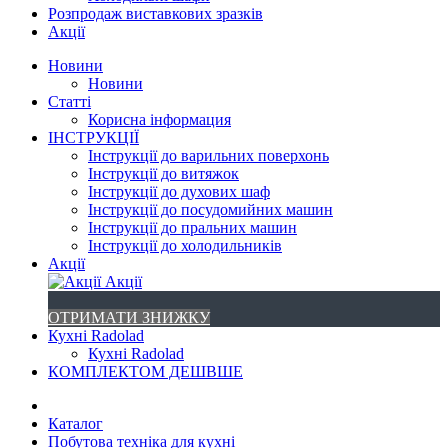
Розпродаж виставкових зразків
Акції
Новини
Новини
Статті
Корисна інформация
ІНСТРУКЦІЇ
Інструкції до варильних поверхонь
Інструкції до витяжок
Інструкції до духових шаф
Інструкції до посудомийних машин
Інструкції до пральних машин
Інструкції до холодильників
Акції
Акції
ОТРИМАТИ ЗНИЖКУ
Кухні Radolad
Кухні Radolad
КОМПЛЕКТОМ ДЕШВШЕ
Каталог
Побутова техніка для кухні