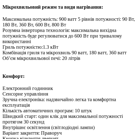
Мікрохвильовий режим та види нагрівання:
Максимальна потужність: 900 ватт 5 рівнів потужності: 90 Вт,
180 Вт, 360 Вт, 600 Вт, 800 Вт
Розумна інверторна технологія: максимальна вихідна
потужність буде регулюватися до 600 Вт при тривалому
використанні
Гриль потужністю:1.3 кВт
Комбінація гриля та мікрохвиль 90 ватт, 180 ватт, 360 ватт
Об’єм мікрохвильової печі: 20 літрів
Комфорт:
Електронний годинник
Сенсорне управління
Зручна електроніка: надзвичайно легка та комфортна
експлуатація
Кількість автоматичних програм: 10 штук
Швидкий старт: один клік для максимальної потужності
протягом 30 секунд
Внутрішнє освітлення (світлодіодні лампи)
Варіант закриття: Праворуч
Кнопка відкриття дверцят