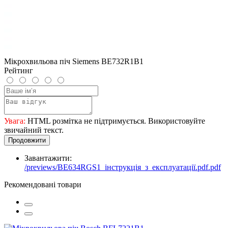
Мікрохвильова піч Siemens BE732R1B1
Рейтинг
Увага:
HTML розмітка не підтримується. Використовуйте
звичайний текст.
Продовжити
Завантажити:
/previews/BE634RGS1_інструкція_з_експлуатації.pdf.pdf
Рекомендовані товари