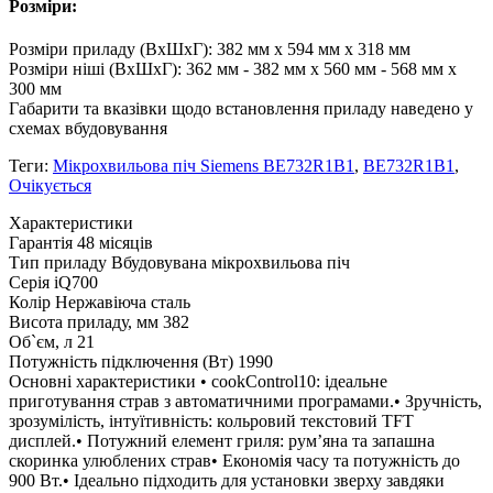
Розміри:
Розміри приладу (ВхШхГ): 382 мм x 594 мм x 318 мм
Розміри ніші (ВxШxГ): 362 мм - 382 мм x 560 мм - 568 мм x
300 мм
Габарити та вказівки щодо встановлення приладу наведено у
схемах вбудовування
Теги:
Мікрохвильова піч Siemens BE732R1B1
,
BE732R1B1
,
Очікується
Xарактеристики
Гарантія
48 місяців
Тип приладу
Вбудовувана мікрохвильова піч
Серія
iQ700
Колір
Нержавіюча сталь
Висота приладу, мм
382
Об`єм, л
21
Потужність підключення (Вт)
1990
Основні характеристики
• cookControl10: ідеальне
приготування страв з автоматичними програмами.• Зручність,
зрозумілість, інтуїтивність: кольровий текстовий TFT
дисплей.• Потужний елемент гриля: рум’яна та запашна
скоринка улюблених страв• Економія часу та потужність до
900 Вт.• Ідеально підходить для установки зверху завдяки