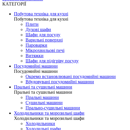
КАТЕГОРІЇ
Побутова техніка для кухні
Побутова техніка для кухні
Плити
Духові шафи
Шафи для посуду
Варильні поверхні
Пароварки
Мікрохвильові печі
Витяжки
Шафи для підігріву посуду
Посудомийні машини
Посудомийні машини
Окремо встановлювані посудомийні машини
Вбудовувані посудомийні машини
Пральні та сушильні машини
Пральні та сушильні машини
Пральні машини
Сушильні машини
Прально-сушильні машини
Холодильники та морозильні шафи
Холодильники та морозильні шафи
Холодильники
Холодильні шафи