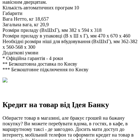
навісним дверцятам.
Кількість автоматичних програм
10
Габарити
Вага Нетто, кг
18,657
Загальна вага, кг
20,9
Розміри приладу (ВхШхГ), мм
382 x 594 x 318
Розміри приладу в упаковці (В х Ш х Г), мм
470 x 670 x 460
Необхідні розміри ніші для вбудовування (ВхШхГ), мм
362-382
x 560-568 x 300
Додаткові умови
*
Офіційна гарантія - 4 роки
**
Безкоштовна доставка по Києву
***
Безкоштовне підключення по Києву
Кредит на товар від Ідея Банку
Обираєте товар в магазині, але бракує грошей на бажану
покупку? Ви можете перебувати вдома, в гостях, в кафе, в
маршрутному таксі - де завгодно. Досить мати доступ до
інтернету, мобільний телефон та оформити кредит на товар в