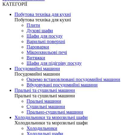
КАТЕГОРІЇ
Побутова техніка для кухні
Побутова техніка для кухні
Плити
Духові шафи
Шафи для посуду
Варильні поверхні
Пароварки
Мікрохвильові печі
Витяжки
Шафи для підігріву посуду
Посудомийні машини
Посудомийні машини
Окремо встановлювані посудомийні машини
Вбудовувані посудомийні машини
Пральні та сушильні машини
Пральні та сушильні машини
Пральні машини
Сушильні машини
Прально-сушильні машини
Холодильники та морозильні шафи
Холодильники та морозильні шафи
Холодильники
Холодильні шафи