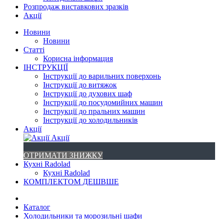
Розпродаж виставкових зразків
Акції
Новини
Новини
Статті
Корисна інформация
ІНСТРУКЦІЇ
Інструкції до варильних поверхонь
Інструкції до витяжок
Інструкції до духових шаф
Інструкції до посудомийних машин
Інструкції до пральних машин
Інструкції до холодильників
Акції
Акції
ОТРИМАТИ ЗНИЖКУ
Кухні Radolad
Кухні Radolad
КОМПЛЕКТОМ ДЕШВШЕ
Каталог
Холодильники та морозильні шафи