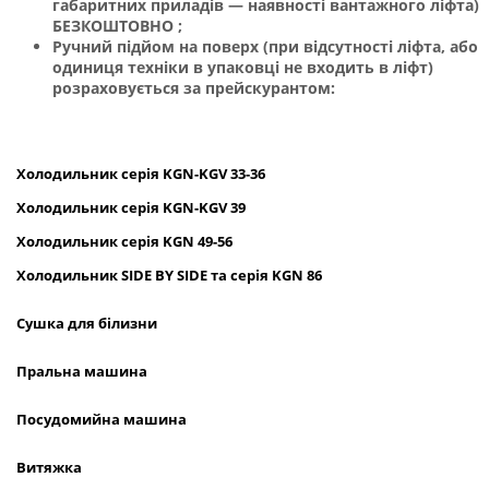
габаритних приладів — наявності вантажного ліфта)
БЕЗКОШТОВНО ;
Ручний підйом на поверх (при відсутності ліфта, або
одиниця техніки в упаковці не входить в ліфт)
розраховується за прейскурантом:
Холодильник
серія
KGN
-
KGV
33-36
Холодильник серія
KGN
-
KGV
39
Холодильник серія
KGN
49-56
Холодильник
SIDE
BY
SIDE
та сер
ія
KGN
86
Сушка для білизни
Пральна машина
Посудомийна машина
Витяжка