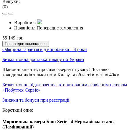
Відгуки:
(0)
Виробник:
Наявність:
Попереднє замовлення
55 149 грн
Попереднє замовлення
Офіційна гарантія від виробника – 4 роки
Безкоштовна доставка товару по Україні
Шановні клієнти, просимо звернути увагу! Доставка
холодильників тільки по м.Києву та області в межах 40км.
Безкоштовне підключення авторизованим сервісним центром
«Побуттех Сервіс».
Знижки та бонуси при реєстрації
Короткий опис
Морозильна камера Бош Serie | 4 Нержавіюча сталь
(Ламінований)