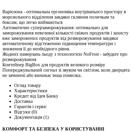
Варіозона - оптимальна ергономіка внутрішнього простору в
морозильного відділення завдяки скляним поличкам та
боксам, що легко виймаються
Автоматичне суперзаморожування: оптимально для
заморожування невеликої кількості свіжих продуктів і захисту
вже заморожених продуктів від розморожування завдяки
автоматичному відстеженню підвищення температури і
зниження її до необхідного рівня.
Жодних намерзань льоду з технологією NoFrost - забудьте про
розморожування
Контейнер BigBox для продуктів великого розміру
Попереджувальний сигнал зі звуком чи світлом, коли дверцята
не зачинені або виникає інша помилка.
Огляд товару
Характеристики
Кредит від Ідея Банку
Доставка
Гарантія і сервіс
Відгуки
(0)
Документація
(1)
КОМФОРТ ТА БЕЗПЕКА У КОРИСТУВАННІ