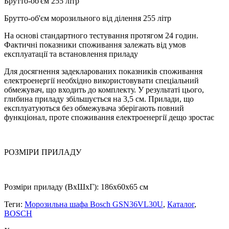
Брутто-об'єм 255 літр
Брутто-об'єм морозильного від ділення 255 літр
На основі стандартного тестування протягом 24 годин.
Фактичні показники споживання залежать від умов
експлуатації та встановлення приладу
Для досягнення задекларованих показників споживання
електроенергії необхідно використовувати спеціальний
обмежувач, що входить до комплекту. У результаті цього,
глибина приладу збільшується на 3,5 см. Прилади, що
експлуатуються без обмежувача зберігають повний
функціонал, проте споживання електроенергії дещо зростає
РОЗМІРИ ПРИЛАДУ
Розміри приладу (ВхШхГ): 186x60x65 см
Теги:
Морозильна шафа Bosch GSN36VL30U
,
Каталог
,
BOSCH