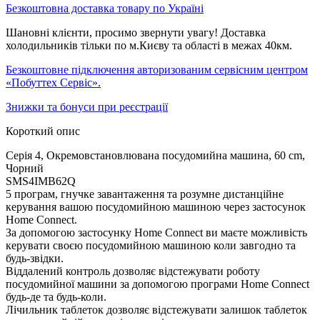
Безкоштовна доставка товару по Україні
Шановні клієнти, просимо звернути увагу! Доставка
холодильників тільки по м.Києву та області в межах 40км.
Безкоштовне підключення авторизованим сервісним центром
«Побуттех Сервіс».
Знижки та бонуси при реєстрації
Короткий опис
Серія 4, Окремовстановлювана посудомийна машина, 60 cm,
Чорний
SMS4IMB62Q
5 програм, гнучке завантаження та розумне дистанційне
керування вашою посудомийною машиною через застосунок
Home Connect.
За допомогою застосунку Home Connect ви маєте можливість
керувати своєю посудомийною машиною коли завгодно та
будь-звідки.
Віддалений контроль дозволяє відстежувати роботу
посудомийної машини за допомогою програми Home Connect
будь-де та будь-коли.
Лічильник таблеток дозволяє відстежувати залишок таблеток