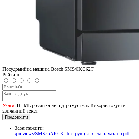
Посудомийна машина Bosch SMS4IKC62T
Рейтинг
Увага:
HTML розмітка не підтримується. Використовуйте
звичайний текст.
Продовжити
Завантажити:
/previews/SMS25AI01K_Інструкція_з_експлуатації.pdf