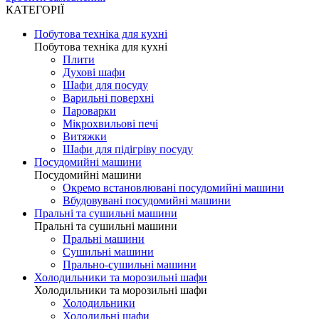
КАТЕГОРІЇ
Побутова техніка для кухні
Побутова техніка для кухні
Плити
Духові шафи
Шафи для посуду
Варильні поверхні
Пароварки
Мікрохвильові печі
Витяжки
Шафи для підігріву посуду
Посудомийні машини
Посудомийні машини
Окремо встановлювані посудомийні машини
Вбудовувані посудомийні машини
Пральні та сушильні машини
Пральні та сушильні машини
Пральні машини
Сушильні машини
Прально-сушильні машини
Холодильники та морозильні шафи
Холодильники та морозильні шафи
Холодильники
Холодильні шафи