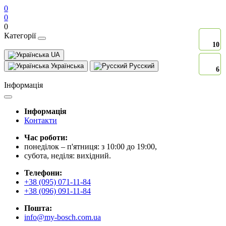
0
0
0
Категорії
10
10
UA
Українська
Русский
6
6
Інформація
Інформація
Контакти
Час роботи:
понеділок – п'ятниця: з 10:00 до 19:00,
субота, неділя: вихідний.
Телефони:
+38 (095) 071-11-84
+38 (096) 091-11-84
Пошта:
info@my-bosch.com.ua