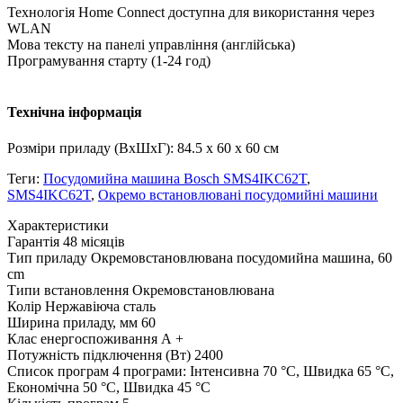
Технологія Home Connect доступна для використання через
WLAN
Мова тексту на панелі управління (англійська)
Програмування старту (1-24 год)
Технічна інформація
Розміри приладу (ВxШxГ): 84.5 x 60 x 60 см
Теги:
Посудомийна машина Bosch SMS4IKC62T
,
SMS4IKC62T
,
Окремо встановлювані посудомийні машини
Xарактеристики
Гарантія
48 місяців
Тип приладу
Окремовстановлювана посудомийна машина, 60
cm
Типи встановлення
Окремовстановлювана
Колір
Нержавіюча сталь
Ширина приладу, мм
60
Клас енергоспоживання
А +
Потужність підключення (Вт)
2400
Список програм
4 програми: Інтенсивна 70 °C, Швидка 65 °C,
Економічна 50 °C, Швидка 45 °C