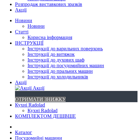
Розпродаж виставкових зразків
Акції
Новини
Новини
Статті
Корисна інформация
ІНСТРУКЦІЇ
Інструкції до варильних поверхонь
Інструкції до витяжок
Інструкції до духових шаф
Інструкції до посудомийних машин
Інструкції до пральних машин
Інструкції до холодильників
Акції
Акції
ОТРИМАТИ ЗНИЖКУ
Кухні Radolad
Кухні Radolad
КОМПЛЕКТОМ ДЕШВШЕ
Каталог
Посудомийні машини