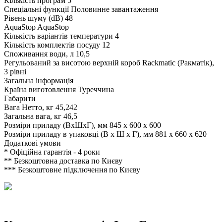
Кількість програм
5
Спеціальні функції
Половинне завантаження
Рівень шуму (dB)
48
AquaStop
AquaStop
Кількість варіантів температури
4
Кількість комплектів посуду
12
Споживання води, л
10,5
Регульований за висотою верхній короб
Rackmatic (Ракматік),
3 рівні
Загальна інформація
Країна виготовлення
Туреччина
Габарити
Вага Нетто, кг
45,242
Загальна вага, кг
46,5
Розміри приладу (ВхШхГ), мм
845 x 600 x 600
Розміри приладу в упаковці (В х Ш х Г), мм
881 x 660 x 620
Додаткові умови
*
Офіційна гарантія - 4 роки
**
Безкоштовна доставка по Києву
***
Безкоштовне підключення по Києву