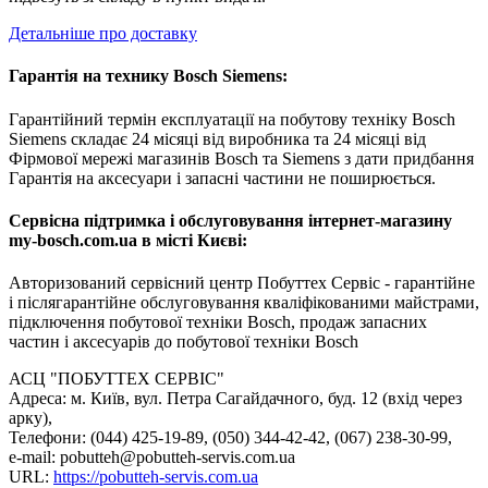
Детальніше про доставку
Гарантія на технику Bosch Siemens:
Гарантійний термін експлуатації на побутову техніку Bosch
Siemens складає 24 місяці від виробника та 24 місяці від
Фірмової мережі магазинів Bosch та Siemens з дати придбання
Гарантія на аксесуари і запасні частини не поширюється.
Сервісна підтримка і обслуговування інтернет-магазину
my-bosch.com.ua в місті Києві:
Авторизований сервісний центр Побуттех Сервіс - гарантійне
і післягарантійне обслуговування кваліфікованими майстрами,
підключення побутової техніки Bosch, продаж запасних
частин і аксесуарів до побутової техніки Bosch
АСЦ "ПОБУТТЕХ СЕРВІС"
Адреса: м. Київ, вул. Петра Сагайдачного, буд. 12 (вхід через
арку),
Телефони: (044) 425-19-89, (050) 344-42-42, (067) 238-30-99,
e-mail: pobutteh@pobutteh-servis.com.ua
URL:
https://pobutteh-servis.com.ua