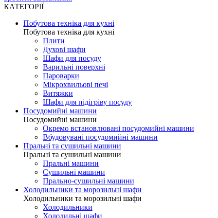
КАТЕГОРІЇ
Побутова техніка для кухні
Побутова техніка для кухні
Плити
Духові шафи
Шафи для посуду
Варильні поверхні
Пароварки
Мікрохвильові печі
Витяжки
Шафи для підігріву посуду
Посудомийні машини
Посудомийні машини
Окремо встановлювані посудомийні машини
Вбудовувані посудомийні машини
Пральні та сушильні машини
Пральні та сушильні машини
Пральні машини
Сушильні машини
Прально-сушильні машини
Холодильники та морозильні шафи
Холодильники та морозильні шафи
Холодильники
Холодильні шафи