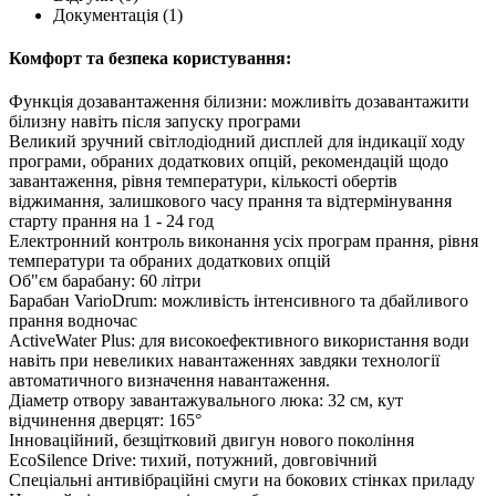
Документація
(1)
Комфорт та безпека користування:
Функція дозавантаження білизни: можливіть дозавантажити
білизну навіть після запуску програми
Великий зручний світлодіодний дисплей для індикації ходу
програми, обраних додаткових опцій, рекомендацій щодо
завантаження, рівня температури, кількості обертів
віджимання, залишкового часу прання та відтермінування
старту прання на 1 - 24 год
Електронний контроль виконання усіх програм прання, рівня
температури та обраних додаткових опцій
Об"єм барабану: 60 літри
Барабан VarioDrum: можливість інтенсивного та дбайливого
прання водночас
ActiveWater Plus: для високоефективного використання води
навіть при невеликих навантаженнях завдяки технології
автоматичного визначення навантаження.
Діаметр отвору завантажувального люка: 32 см, кут
відчинення дверцят: 165°
Інноваційний, безщітковий двигун нового покоління
EcoSilence Drive: тихий, потужний, довговічний
Cпеціальні антивібраційні смуги на бокових стінках приладу