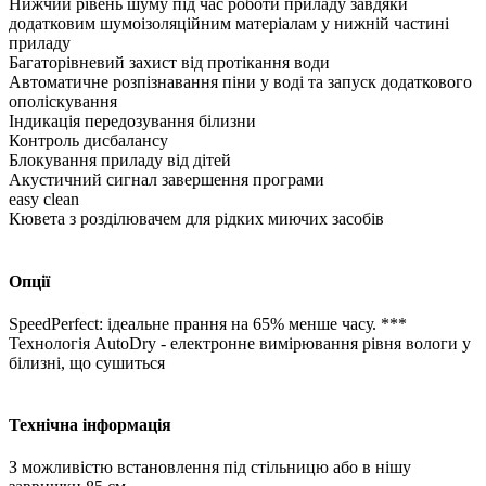
Нижчий рівень шуму під час роботи приладу завдяки
додатковим шумоізоляційним матеріалам у нижній частині
приладу
Багаторівневий захист від протікання води
Автоматичне розпізнавання піни у воді та запуск додаткового
ополіскування
Індикація передозування білизни
Контроль дисбалансу
Блокування приладу від дітей
Акустичний сигнал завершення програми
easy clean
Кювета з розділювачем для рідких миючих засобів
Опції
SpeedPerfect: ідеальне прання на 65% менше часу. ***
Технологія AutoDry - електронне вимірювання рівня вологи у
білизні, що сушиться
Технічна інформація
З можливістю встановлення під стільницю або в нішу