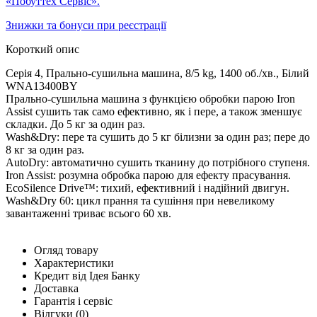
«Побуттех Сервіс».
Знижки та бонуси при реєстрації
Короткий опис
Серія 4, Прально-сушильна машина, 8/5 kg, 1400 об./хв., Білий
WNA13400BY
Прально-сушильна машина з функцією обробки парою Iron
Assist сушить так само ефективно, як і пере, а також зменшує
складки. До 5 кг за один раз.
Wash&Dry: пере та сушить до 5 кг білизни за один раз; пере до
8 кг за один раз.
AutoDry: автоматично сушить тканину до потрібного ступеня.
Iron Assist: розумна обробка парою для ефекту прасування.
EcoSilence Drive™: тихий, ефективний і надійний двигун.
Wash&Dry 60: цикл прання та сушіння при невеликому
завантаженні триває всього 60 хв.
Огляд товару
Характеристики
Кредит від Ідея Банку
Доставка
Гарантія і сервіс
Відгуки
(0)