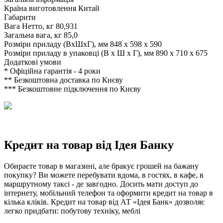
Країна виготовлення
Китай
Габарити
Вага Нетто, кг
80,931
Загальна вага, кг
85,0
Розміри приладу (ВхШхГ), мм
848 x 598 x 590
Розміри приладу в упаковці (В х Ш х Г), мм
890 x 710 x 675
Додаткові умови
*
Офіційна гарантія - 4 роки
**
Безкоштовна доставка по Києву
***
Безкоштовне підключення по Києву
Кредит на товар від Ідея Банку
Обираєте товар в магазині, але бракує грошей на бажану
покупку? Ви можете перебувати вдома, в гостях, в кафе, в
маршрутному таксі - де завгодно. Досить мати доступ до
інтернету, мобільний телефон та оформити кредит на товар в
кілька кліків. Кредит на товар від АТ «Ідея Банк» дозволяє
легко придбати: побутову техніку, меблі