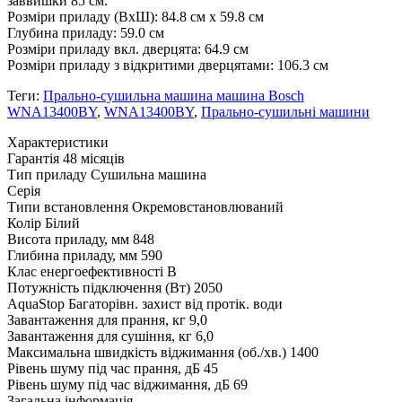
заввишки 85 см.
Розміри приладу (ВхШ): 84.8 см x 59.8 см
Глубина приладу: 59.0 см
Розміри приладу вкл. дверцята: 64.9 см
Розміри приладу з відкритими дверцятами: 106.3 см
Теги:
Прально-сушильна машина машина Bosch
WNA13400BY
,
WNA13400BY
,
Прально-сушильні машини
Xарактеристики
Гарантія
48 місяців
Тип приладу
Сушильна машина
Серія
Типи встановлення
Окремовстановлюваний
Колір
Білий
Висота приладу, мм
848
Глибина приладу, мм
590
Клас енергоефективності
B
Потужність підключення (Вт)
2050
AquaStop
Багаторівн. захист від протік. води
Завантаження для прання, кг
9,0
Завантаження для сушіння, кг
6,0
Максимальна швидкість віджимання (об./хв.)
1400
Рівень шуму під час прання, дБ
45
Рівень шуму під час віджимання, дБ
69
Загальна інформація