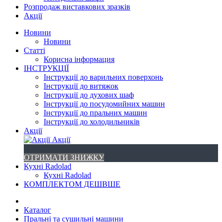
Розпродаж виставкових зразків
Акції
Новини
Новини
Статті
Корисна інформация
ІНСТРУКЦІЇ
Інструкції до варильних поверхонь
Інструкції до витяжок
Інструкції до духових шаф
Інструкції до посудомийних машин
Інструкції до пральних машин
Інструкції до холодильників
Акції
Акції
ОТРИМАТИ ЗНИЖКУ
Кухні Radolad
Кухні Radolad
КОМПЛЕКТОМ ДЕШВШЕ
Каталог
Пральні та сушильні машини