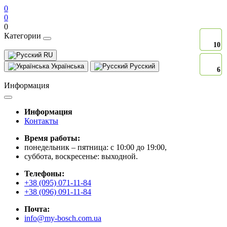
0
0
0
Категории
10
10
10
RU
Українська
Русский
6
6
6
Информация
Информация
Контакты
Время работы:
понедельник – пятница: с 10:00 до 19:00,
суббота, воскресенье: выходной.
Телефоны:
+38 (095) 071-11-84
+38 (096) 091-11-84
Почта:
info@my-bosch.com.ua