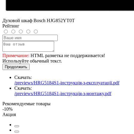
Духовой шкаф Bosch HJG852YT0T
Рейтинг
Примечание:
HTML разметка не поддерживается!
Используйте обычный текст.
Продолжить
Скачать:
/previews/HRG5184S1-інструкція-з-експлуатації.pdf
Скачать:
/previews/HRG5184S1-інструкція-з-монтажу.pdf
Рекомендуемые товары
-10%
Акция