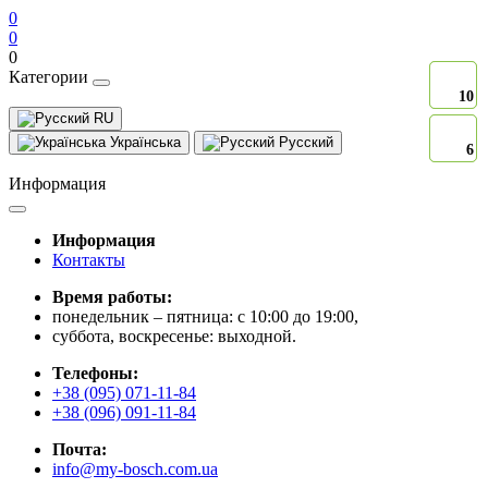
0
0
0
Категории
10
10
RU
Українська
Русский
6
6
Информация
Информация
Контакты
Время работы:
понедельник – пятница: с 10:00 до 19:00,
суббота, воскресенье: выходной.
Телефоны:
+38 (095) 071-11-84
+38 (096) 091-11-84
Почта:
info@my-bosch.com.ua