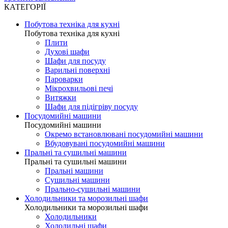
КАТЕГОРІЇ
Побутова техніка для кухні
Побутова техніка для кухні
Плити
Духові шафи
Шафи для посуду
Варильні поверхні
Пароварки
Мікрохвильові печі
Витяжки
Шафи для підігріву посуду
Посудомийні машини
Посудомийні машини
Окремо встановлювані посудомийні машини
Вбудовувані посудомийні машини
Пральні та сушильні машини
Пральні та сушильні машини
Пральні машини
Сушильні машини
Прально-сушильні машини
Холодильники та морозильні шафи
Холодильники та морозильні шафи
Холодильники
Холодильні шафи