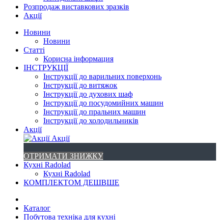
Розпродаж виставкових зразків
Акції
Новини
Новини
Статті
Корисна інформация
ІНСТРУКЦІЇ
Інструкції до варильних поверхонь
Інструкції до витяжок
Інструкції до духових шаф
Інструкції до посудомийних машин
Інструкції до пральних машин
Інструкції до холодильників
Акції
Акції
ОТРИМАТИ ЗНИЖКУ
Кухні Radolad
Кухні Radolad
КОМПЛЕКТОМ ДЕШВШЕ
Каталог
Побутова техніка для кухні