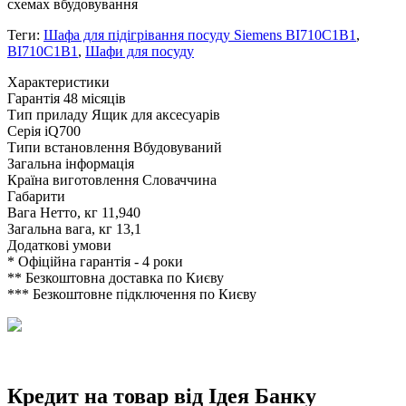
схемах вбудовування
Теги:
Шафа для підігрівання посуду Siemens BI710C1B1
,
BI710C1B1
,
Шафи для посуду
Xарактеристики
Гарантія
48 місяців
Тип приладу
Ящик для аксесуарів
Серія
iQ700
Типи встановлення
Вбудовуваний
Загальна інформація
Країна виготовлення
Словаччина
Габарити
Вага Нетто, кг
11,940
Загальна вага, кг
13,1
Додаткові умови
*
Офіційна гарантія - 4 роки
**
Безкоштовна доставка по Києву
***
Безкоштовне підключення по Києву
Кредит на товар від Ідея Банку