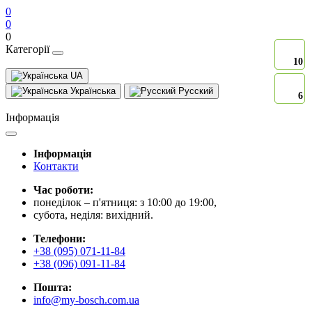
0
0
0
Категорії
10
10
UA
Українська
Русский
6
6
Інформація
Інформація
Контакти
Час роботи:
понеділок – п'ятниця: з 10:00 до 19:00,
субота, неділя: вихідний.
Телефони:
+38 (095) 071-11-84
+38 (096) 091-11-84
Пошта:
info@my-bosch.com.ua