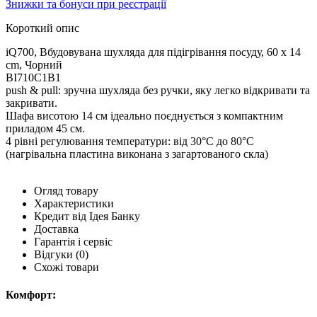
Знижки та бонуси при реєстрації
Короткий опис
iQ700, Вбудовувана шухляда для підігрівання посуду, 60 x 14
cm, Чорний
BI710C1B1
push & pull: зручна шухляда без ручки, яку легко відкривати та
закривати.
Шафа висотою 14 см ідеально поєднується з компактним
приладом 45 см.
4 рівні регулювання температури: від 30°C до 80°C
(нагрівальна пластина виконана з загартованого скла)
Огляд товару
Характеристики
Кредит від Ідея Банку
Доставка
Гарантія і сервіс
Відгуки
(0)
Схожі товари
Комфорт: