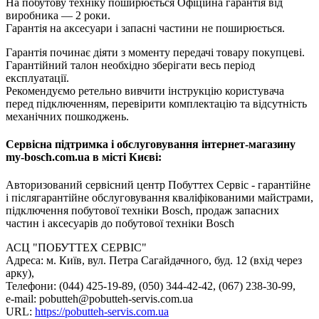
На побутову техніку поширюється Oфіційна гарантія від
виробника — 2 роки.
Гарантія на аксесуари і запасні частини не поширюється.
Гарантія починає діяти з моменту передачі товару покупцеві.
Гарантійний талон необхідно зберігати весь період
експлуатації.
Рекомендуємо ретельно вивчити інструкцію користувача
перед підключенням, перевірити комплектацію та відсутність
механічних пошкоджень.
Сервісна підтримка і обслуговування інтернет-магазину
my-bosch.com.ua в місті Києві:
Авторизований сервісний центр Побуттех Сервіс - гарантійне
і післягарантійне обслуговування кваліфікованими майстрами,
підключення побутової техніки Bosch, продаж запасних
частин і аксесуарів до побутової техніки Bosch
АСЦ "ПОБУТТЕХ СЕРВІС"
Адреса: м. Київ, вул. Петра Сагайдачного, буд. 12 (вхід через
арку),
Телефони: (044) 425-19-89, (050) 344-42-42, (067) 238-30-99,
e-mail: pobutteh@pobutteh-servis.com.ua
URL:
https://pobutteh-servis.com.ua