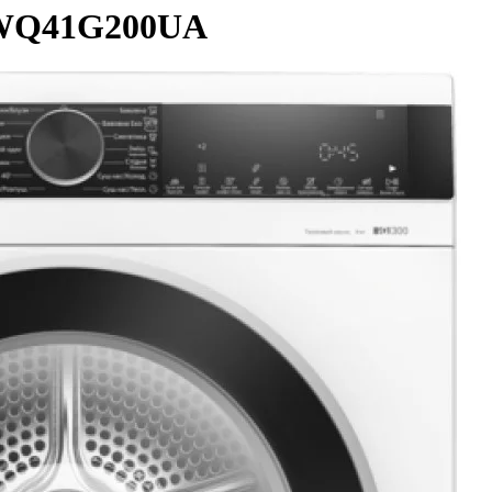
 WQ41G200UA