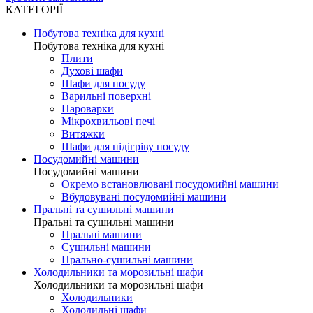
КАТЕГОРІЇ
Побутова техніка для кухні
Побутова техніка для кухні
Плити
Духові шафи
Шафи для посуду
Варильні поверхні
Пароварки
Мікрохвильові печі
Витяжки
Шафи для підігріву посуду
Посудомийні машини
Посудомийні машини
Окремо встановлювані посудомийні машини
Вбудовувані посудомийні машини
Пральні та сушильні машини
Пральні та сушильні машини
Пральні машини
Сушильні машини
Прально-сушильні машини
Холодильники та морозильні шафи
Холодильники та морозильні шафи
Холодильники
Холодильні шафи