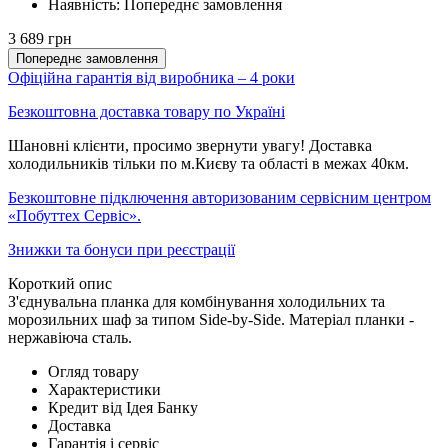
Наявність:
Попереднє замовлення
3 689 грн
Попереднє замовлення
Офіційна гарантія від виробника – 4 роки
Безкоштовна доставка товару по Україні
Шановні клієнти, просимо звернути увагу! Доставка
холодильників тільки по м.Києву та області в межах 40км.
Безкоштовне підключення авторизованим сервісним центром
«Побуттех Сервіс».
Знижки та бонуси при реєстрації
Короткий опис
З'єднувальна планка для комбінування холодильних та
морозильних шаф за типом Side-by-Side. Матеріал планки -
нержавіюча сталь.
Огляд товару
Характеристики
Кредит від Ідея Банку
Доставка
Гарантія і сервіс