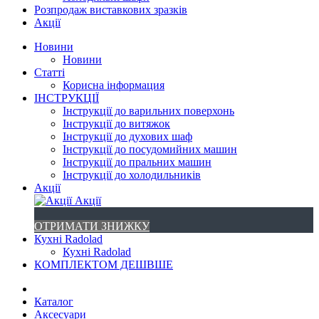
Розпродаж виставкових зразків
Акції
Новини
Новини
Статті
Корисна інформация
ІНСТРУКЦІЇ
Інструкції до варильних поверхонь
Інструкції до витяжок
Інструкції до духових шаф
Інструкції до посудомийних машин
Інструкції до пральних машин
Інструкції до холодильників
Акції
Акції
ОТРИМАТИ ЗНИЖКУ
Кухні Radolad
Кухні Radolad
КОМПЛЕКТОМ ДЕШВШЕ
Каталог
Аксесуари