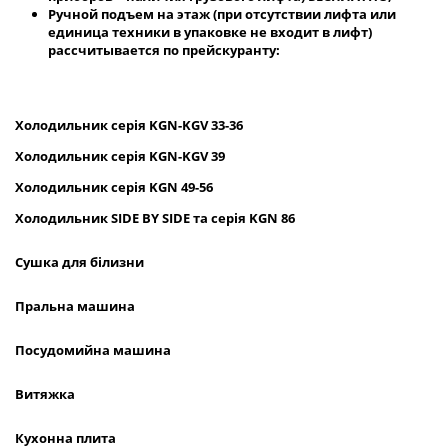
Ручной подъем на этаж (при отсутствии лифта или
единица техники в упаковке не входит в лифт)
рассчитывается по прейскуранту:
Холодильник
серія
KGN
-
KGV
33-36
Холодильник серія
KGN
-
KGV
39
Холодильник серія
KGN
49-56
Холодильник
SIDE
BY
SIDE
та сер
ія
KGN
86
Сушка для білизни
Пральна машина
Посудомийна машина
Витяжка
Кухонна плита