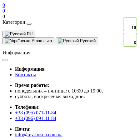
0
0
0
Категории
10
10
RU
Українська
Русский
6
6
Информация
Информация
Контакты
Время работы:
понедельник – пятница: с 10:00 до 19:00,
суббота, воскресенье: выходной.
Телефоны:
+38 (095) 071-11-84
+38 (096) 091-11-84
Почта:
info@my-bosch.com.ua