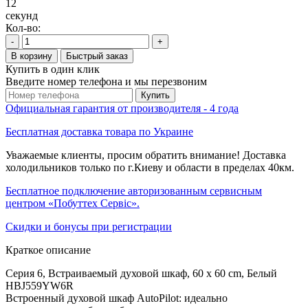
11
секунд
Кол-во:
-
+
В корзину
Быстрый заказ
Купить в один клик
Введите номер телефона и мы перезвоним
Купить
Официальная гарантия от производителя - 4 года
Бесплатная доставка товара по Украине
Уважаемые клиенты, просим обратить внимание! Доставка
холодильников только по г.Киеву и области в пределах 40км.
Бесплатное подключение авторизованным сервисным
центром «Побуттех Сервіс».
Скидки и бонусы при регистрации
Краткое описание
Серия 6, Встраиваемый духовой шкаф, 60 x 60 cm, Белый
HBJ559YW6R
Встроенный духовой шкаф AutoPilot: идеально