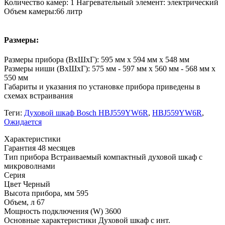
Количество камер: 1 Нагревательный элемент: электрический
Объем камеры:66 литр
Размеры:
Размеры прибора (ВхШхГ): 595 мм x 594 мм x 548 мм
Размеры ниши (ВxШxГ): 575 мм - 597 мм x 560 мм - 568 мм x
550 мм
Габариты и указания по установке прибора приведены в
схемах встраивания
Теги:
Духовой шкаф Bosch HBJ559YW6R
,
HBJ559YW6R
,
Ожидается
Xарактеристики
Гарантия
48 месяцев
Тип прибора
Встраиваемый компактный духовой шкаф с
микроволнами
Серия
Цвет
Черный
Высота прибора, мм
595
Объем, л
67
Мощность подключения (W)
3600
Основные характеристики
Духовой шкаф с инт.