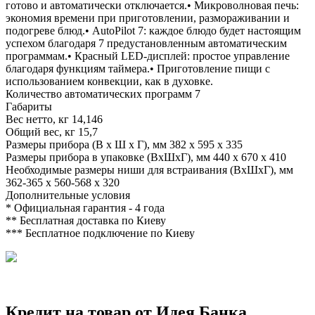
готово и автоматически отключается.• Микроволновая печь:
экономия времени при приготовлении, размораживании и
подогреве блюд.• AutoPilot 7: каждое блюдо будет настоящим
успехом благодаря 7 предустановленным автоматическим
программам.• Красный LED-дисплей: простое управление
благодаря функциям таймера.• Приготовление пищи с
использованием конвекции, как в духовке.
Количество автоматических программ
7
Габариты
Вес нетто, кг
14,146
Общий вес, кг
15,7
Размеры прибора (В х Ш х Г), мм
382 x 595 x 335
Размеры прибора в упаковке (ВхШхГ), мм
440 x 670 x 410
Необходимые размеры ниши для встраивания (ВхШхГ), мм
362-365 x 560-568 x 320
Дополнительные условия
*
Официальная гарантия - 4 года
**
Бесплатная доставка по Киеву
***
Бесплатное подключение по Киеву
Кредит на товар от Идея Банка