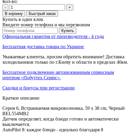
Кол-во:
-
+
В корзину
Быстрый заказ
Купить в один клик
Введите номер телефона и мы перезвоним
Купить
Официальная гарантия от производителя - 4 года
Бесплатная доставка товара по Украине
Уважаемые клиенты, просим обратить внимание! Доставка
холодильников только по г.Киеву и области в пределах 40км.
Бесплатное подключение авторизованным сервисным
центром «Побуттех Сервіс».
Скидки и бонусы при регистрации
Краткое описание
Серия 6, Встраиваемая микроволновка, 59 x 38 cm, Черный
BEL554MB2
Датчик определяет, когда блюдо готово и автоматически
выключается.
AutoPilot 8: каждое блюдо - идеально благодаря 8