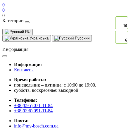
0
0
0
Категории
10
10
RU
Українська
Русский
6
6
Информация
Информация
Контакты
Время работы:
понедельник – пятница: с 10:00 до 19:00,
суббота, воскресенье: выходной.
Телефоны:
+38 (095) 071-11-84
+38 (096) 091-11-84
Почта:
info@my-bosch.com.ua