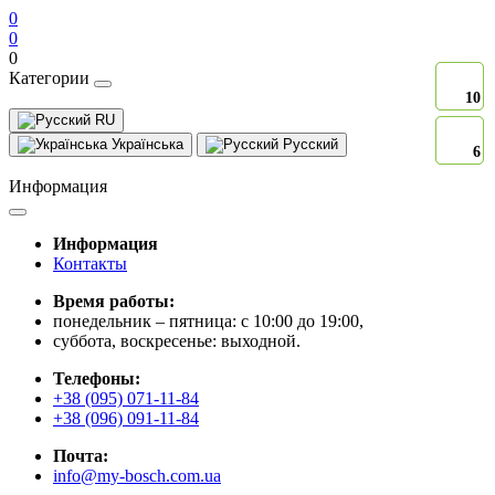
0
0
0
Категории
10
10
RU
Українська
Русский
6
6
Информация
Информация
Контакты
Время работы:
понедельник – пятница: с 10:00 до 19:00,
суббота, воскресенье: выходной.
Телефоны:
+38 (095) 071-11-84
+38 (096) 091-11-84
Почта:
info@my-bosch.com.ua