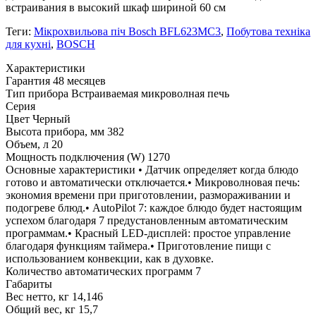
встраивания в высокий шкаф шириной 60 см
Теги:
Мікрохвильова піч Bosch BFL623MC3
,
Побутова техніка
для кухні
,
BOSCH
Xарактеристики
Гарантия
48 месяцев
Тип прибора
Встраиваемая микроволная печь
Серия
Цвет
Черный
Высота прибора, мм
382
Объем, л
20
Мощность подключения (W)
1270
Основные характеристики
• Датчик определяет когда блюдо
готово и автоматически отключается.• Микроволновая печь:
экономия времени при приготовлении, размораживании и
подогреве блюд.• AutoPilot 7: каждое блюдо будет настоящим
успехом благодаря 7 предустановленным автоматическим
программам.• Красный LED-дисплей: простое управление
благодаря функциям таймера.• Приготовление пищи с
использованием конвекции, как в духовке.
Количество автоматических программ
7
Габариты
Вес нетто, кг
14,146
Общий вес, кг
15,7