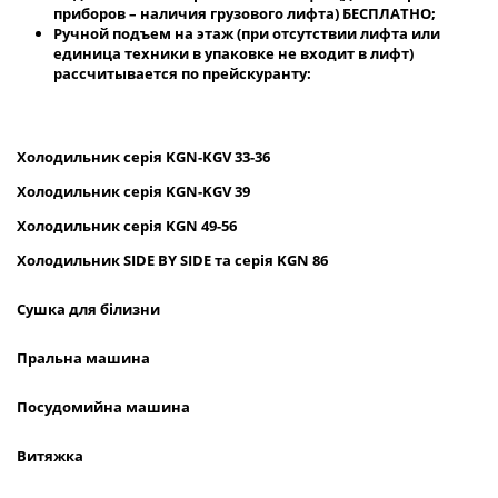
приборов – наличия грузового лифта) БЕСПЛАТНО;
Ручной подъем на этаж (при отсутствии лифта или
единица техники в упаковке не входит в лифт)
рассчитывается по прейскуранту:
Холодильник
серія
KGN
-
KGV
33-36
Холодильник серія
KGN
-
KGV
39
Холодильник серія
KGN
49-56
Холодильник
SIDE
BY
SIDE
та сер
ія
KGN
86
Сушка для білизни
Пральна машина
Посудомийна машина
Витяжка