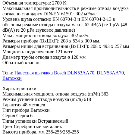
Объемная температура: 2700 K
Максимальная производительность в режиме отвода воздуха
согласно стандарту DIN/EN 61591: 302 м³/час.
Уровень шума согласно EN 60704-3 и EN 60704-2-13 в
обычном режиме отвода воздуха макс.: 62 dB(A) re 1 pW (48
dB(A) re 20 µPa звуковое давление)
Макс. мощность отвода воздуха: 302 м3/ч.
Размеры прибора (ВxШxГ): 208 x 534 x 300 мм.
Размеры ниши для встраивания (ВxШxГ): 208 x 493 x 257 мм
Мощность подключения: 121 ватт
Диаметр трубы отвода воздуха ø 120 мм
Обратный клапан
Теги:
Навесная вытяжка Bosch DLN53AA70
,
DLN53AA70
,
Вытяжки
Xарактеристики
Максимальная мощность отвода воздуха (m?/h)
363
Режим усиления отвода воздуха (m?/h)
618
Гарантия
48 месяцев
Тип прибора
Вытяжки
Серия
Серия 6
Типы установки
Встраиваемый
Цвет
Серебристый металлик
Высота прибора, мм
255-255/255-255