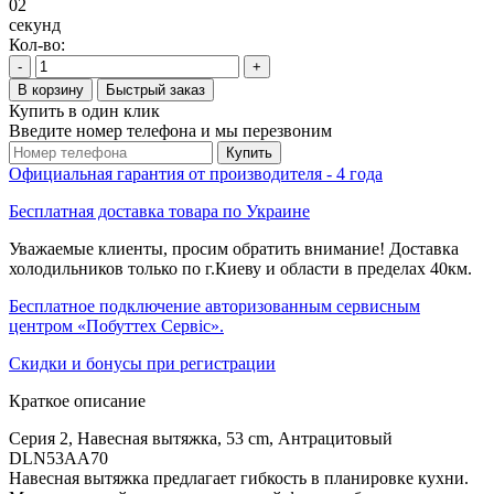
02
секунд
Кол-во:
-
+
В корзину
Быстрый заказ
Купить в один клик
Введите номер телефона и мы перезвоним
Купить
Официальная гарантия от производителя - 4 года
Бесплатная доставка товара по Украине
Уважаемые клиенты, просим обратить внимание! Доставка
холодильников только по г.Киеву и области в пределах 40км.
Бесплатное подключение авторизованным сервисным
центром «Побуттех Сервіс».
Скидки и бонусы при регистрации
Краткое описание
Серия 2, Навесная вытяжка, 53 cm, Антрацитовый
DLN53AA70
Навесная вытяжка предлагает гибкость в планировке кухни.