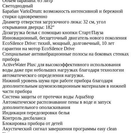
Объем барабана: 65 литр
Светодиодный
Барабан VarioDrum: возможность интенсивной и бережной
стирки одновременно
Диаметр отверстия загрузочного люка: 32 см, угол
открывания дверцы: 182°
Дозагрузка белья с помощью кнопки Старт/Пауза
Инновационный, бесщеточный двигатель нового поколения
EcoSilence Drive: тихий, мощный, долговечный, 10 лет
гарантии на мотор EcoSilence Drive
Специальные антивибрационные полосы на боковых стенках
прибора
ActiveWater Plus: для высокоэффективного использования
воды даже при небольших нагрузках благодаря технологии
автоматического определения нагрузки.
Нижний уровень шума при работе прибора благодаря
дополнительным шумоизоляционным материалам в нижней
части прибора
Система защиты от протечки воды AquaStop
Автоматическое распознавание пены в воде и запуск
дополнительного ополаскивания
Индикация передозировки белья
Контроль дисбаланса
Блокировка прибора от детей
Акустический сигнал завершения программы easy clean