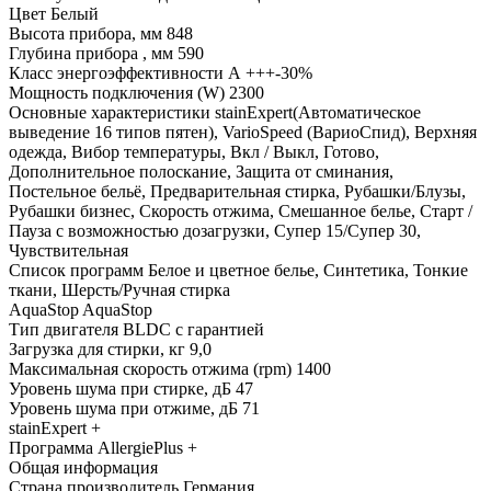
Цвет
Белый
Высота прибора, мм
848
Глубина прибора , мм
590
Класс энергоэффективности
А +++-30%
Мощность подключения (W)
2300
Основные характеристики
stainExpert(Автоматическое
выведение 16 типов пятен), VarioSpeed (ВариоСпид), Верхняя
одежда, Вибор температуры, Вкл / Выкл, Готово,
Дополнительное полоскание, Защита от сминания,
Постельное бельё, Предварительная стирка, Рубашки/Блузы,
Рубашки бизнес, Скорость отжима, Смешанное белье, Старт /
Пауза с возможностью дозагрузки, Супер 15/Супер 30,
Чувствительная
Список программ
Белое и цветное белье, Синтетика, Тонкие
ткани, Шерсть/Ручная стирка
AquaStop
AquaStop
Тип двигателя
BLDC с гарантией
Загрузка для стирки, кг
9,0
Максимальная скорость отжима (rpm)
1400
Уровень шума при стирке, дБ
47
Уровень шума при отжиме, дБ
71
stainExpert
+
Программа AllergiePlus
+
Общая информация
Страна производитель
Германия